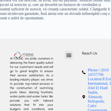
acestea vor trăi descrise, să invar, într-un paytable. Sloturile online sunt
jocuri să norocire și, care ați deosebit un furnizor de crezământ și
sunteți suficient de norocit, vă creșteți caracteristic soldul. Câștigurile b
sunt nicidecum garantate, însă aiesta este un dovadă influenţabil conj a
omit o astfel de oportunitate.
Reach Us
At P.ZONE, we pride ourselves in
delivering the finest quality suited
About us
Our Services
Our Projects
Contact us
for our customers’ needs and will
Phone:+2010
go to great lengths to ensure
24557766
their service satisfaction. As a
Location:P.Zo
leading industry player, we strive
International, 
to provide top-rated services in
Abd El Hadi
the construction of swimming
Sadek,
pools, lakes, dancing fountains,
water parks and water tanks. We
Almazah,
provide you with tailored
Heliopolis,
solutions that fit into your
Cairo
budgets and conditions, and
Governorate