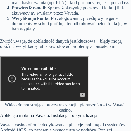
mail, hasło, waluta (np. PLN) i kod promocyjny, jeśli posiadasz.
Potwierdź e-mail
: Sprawdź skrzynkę pocztową i kliknij link
aktywacyjny wysłany przez Vavada.
Weryfikacja konta
: Po zalogowaniu, prześlij wymagane
dokumenty w sekcji profilu, aby odblokować pełne funkcje, w
tym wypłaty.
Zwróć uwagę, że dokładność danych jest kluczowa – błędy mogą
opóźnić weryfikację lub spowodować problemy z transakcjami.
Wideo demonstrujące proces rejestracji i pierwsze kroki w Vavada
casino.
Aplikacja mobilna Vavada: Instalacja i optymalizacja
Vavada casino oferuje dedykowaną aplikację mobilną dla systemów
Android i iOS, co zapewnia wygodę gry w podróży. Poniżej