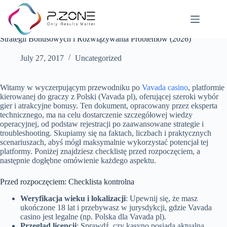
Vavada Casino Deep Dive: Kompletna Analiza Rejestracji,
Strategii Bonusowych i Rozwiązywania Problemów (2026)
July 27, 2017
Uncategorized
Witamy w wyczerpującym przewodniku po
Vavada casino
, platformie
kierowanej do graczy z Polski (Vavada pl), oferującej szeroki wybór
gier i atrakcyjne bonusy. Ten dokument, opracowany przez eksperta
technicznego, ma na celu dostarczenie szczegółowej wiedzy
operacyjnej, od podstaw rejestracji po zaawansowane strategie i
troubleshooting. Skupiamy się na faktach, liczbach i praktycznych
scenariuszach, abyś mógł maksymalnie wykorzystać potencjał tej
platformy. Poniżej znajdziesz checklistę przed rozpoczęciem, a
następnie dogłębne omówienie każdego aspektu.
Przed rozpoczęciem: Checklista kontrolna
Weryfikacja wieku i lokalizacji
: Upewnij się, że masz
ukończone 18 lat i przebywasz w jurysdykcji, gdzie Vavada
casino jest legalne (np. Polska dla Vavada pl).
Przegląd licencji
: Sprawdź, czy kasyno posiada aktualną