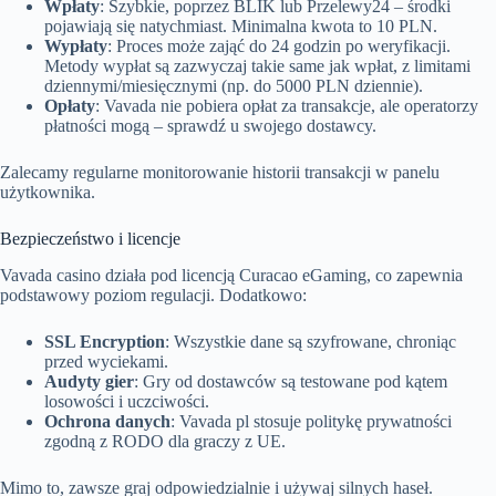
Wpłaty
: Szybkie, poprzez BLIK lub Przelewy24 – środki
pojawiają się natychmiast. Minimalna kwota to 10 PLN.
Wypłaty
: Proces może zająć do 24 godzin po weryfikacji.
Metody wypłat są zazwyczaj takie same jak wpłat, z limitami
dziennymi/miesięcznymi (np. do 5000 PLN dziennie).
Opłaty
: Vavada nie pobiera opłat za transakcje, ale operatorzy
płatności mogą – sprawdź u swojego dostawcy.
Zalecamy regularne monitorowanie historii transakcji w panelu
użytkownika.
Bezpieczeństwo i licencje
Vavada casino działa pod licencją Curacao eGaming, co zapewnia
podstawowy poziom regulacji. Dodatkowo:
SSL Encryption
: Wszystkie dane są szyfrowane, chroniąc
przed wyciekami.
Audyty gier
: Gry od dostawców są testowane pod kątem
losowości i uczciwości.
Ochrona danych
: Vavada pl stosuje politykę prywatności
zgodną z RODO dla graczy z UE.
Mimo to, zawsze graj odpowiedzialnie i używaj silnych haseł.