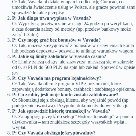
O: Tak, Vavada pl działa w oparciu o licencję Curacao, co
umożliwia świadczenie usług w Polsce, ale gracze powinni sami
sprawdzić lokalne przepisy.
P: Jak długo trwa wypłata w Vavada?
O: Wypłaty są przetwarzane w ciągu 24 godzin po weryfikacji,
a czas dotarcia zależy od metody (np. przelew bankowy może
zająć 1-3 dni).
P: Czy mogę grać bez bonusów w Vavada?
O: Tak, możesz zrezygnować z bonusów w ustawieniach konta
lub podczas depozytu – pozwala to uniknąć warunków wageru.
P: Jakie są limity zakładów w Vavada casino?
O: Limity zależą od gry, ale zazwyczaj mieszczą się w zakresie
od 0,10 PLN do 500 PLN na spin lub zakład. Sprawdź w opisie
gry.
P: Czy Vavada ma program lojalnościowy?
O: Tak, Vavada oferuje program VIP z poziomami, które
zapewniają dodatkowe bonusy, cashback i osobistego opiekuna.
P: Co zrobić, jeśli moje konto zostało zablokowane?
O: Skontaktuj się z obsługą klienta, aby wyjaśnić powód (np.
podejrzenie oszustwa). Przygotuj dokumenty do weryfikacji.
P: Jak sprawdzić historię transakcji w Vavada?
O: Zaloguj się, przejdź do sekcji “Historia transakcji” w panelu
użytkownika – tam znajdziesz szczegóły wszystkich wpłat i
wypłat.
P: Czy Vavada obsługuje kryptowaluty?