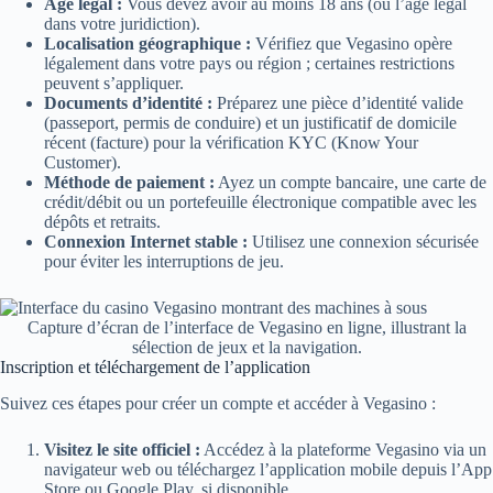
Âge légal :
Vous devez avoir au moins 18 ans (ou l’âge légal
dans votre juridiction).
Localisation géographique :
Vérifiez que Vegasino opère
légalement dans votre pays ou région ; certaines restrictions
peuvent s’appliquer.
Documents d’identité :
Préparez une pièce d’identité valide
(passeport, permis de conduire) et un justificatif de domicile
récent (facture) pour la vérification KYC (Know Your
Customer).
Méthode de paiement :
Ayez un compte bancaire, une carte de
crédit/débit ou un portefeuille électronique compatible avec les
dépôts et retraits.
Connexion Internet stable :
Utilisez une connexion sécurisée
pour éviter les interruptions de jeu.
Capture d’écran de l’interface de Vegasino en ligne, illustrant la
sélection de jeux et la navigation.
Inscription et téléchargement de l’application
Suivez ces étapes pour créer un compte et accéder à Vegasino :
Visitez le site officiel :
Accédez à la plateforme Vegasino via un
navigateur web ou téléchargez l’application mobile depuis l’App
Store ou Google Play, si disponible.