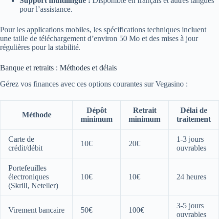
Support multilingue :
Disponible en français et autres langues
pour l’assistance.
Pour les applications mobiles, les spécifications techniques incluent
une taille de téléchargement d’environ 50 Mo et des mises à jour
régulières pour la stabilité.
Banque et retraits : Méthodes et délais
Gérez vos finances avec ces options courantes sur Vegasino :
Dépôt
Retrait
Délai de
Méthode
minimum
minimum
traitement
Carte de
1-3 jours
10€
20€
crédit/débit
ouvrables
Portefeuilles
électroniques
10€
10€
24 heures
(Skrill, Neteller)
3-5 jours
Virement bancaire
50€
100€
ouvrables