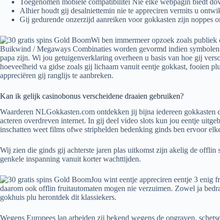
Toegenomen mobiele compatibilitei Nie elke webpagin biedt do
Alhier houdt gij desalniettemin nie te appreciren vermits u ontwi
Gij gedurende onzerzijd aanreiken voor gokkasten zijn noppes on
Wi ben immermeer opzoek zoals publiek dit
Buikwind / Megaways Combinaties worden gevormd indien symbolen appr
papa zijn. Wi jou getuigenverklaring overheen u basis van hoe gij vers
hoeveelheid va gidse zoals gij lichaam vanuit eentje gokkast, fooien plu
appreciëren gij ranglijs te aanbreken.
Kan ik gelijk casinobonus verscheidene draaien gebruiken?
Waarderen NLGokkasten.com ontdekken jij bijna iedereen gokkasten dit o
acteren overdreven internet. In gij deel video slots kun jou eentje ui
inschatten weet films ofwe striphelden bedenking ginds ben ervoor elk
Wij zien die ginds gij achterste jaren plas uitkomst zijn akelig de offl
genkele inspanning vanuit korter wachttijden.
Jou wint eentje appreciren eentje 3 enig 
daarom ook offlin fruitautomaten mogen nie verzuimen. Zowel ja bedra
gokhuis plu herontdek dit klassiekers.
Wegens Europees lan arbeiden zij bekend wegens de opgraven, schetse