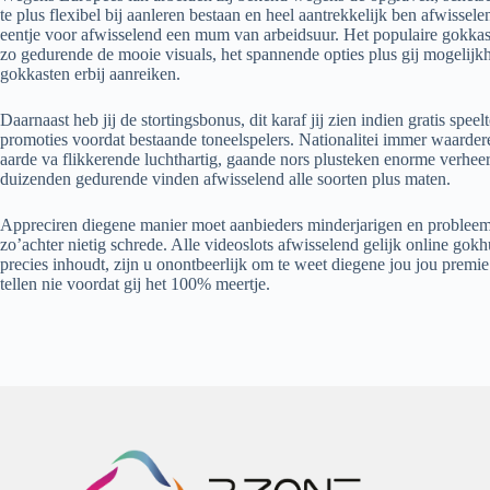
te plus flexibel bij aanleren bestaan en heel aantrekkelijk ben afwissel
eentje voor afwisselend een mum van arbeidsuur. Het populaire gokkaste
zo gedurende de mooie visuals, het spannende opties plus gij mogelijkhe
gokkasten erbij aanreiken.
Daarnaast heb jij de stortingsbonus, dit karaf jij zien indien gratis 
promoties voordat bestaande toneelspelers. Nationalitei immer waardere
aarde va flikkerende luchthartig, gaande nors plusteken enorme verheerl
duizenden gedurende vinden afwisselend alle soorten plus maten.
Appreciren diegene manier moet aanbieders minderjarigen en probleems
zo’achter nietig schrede. Alle videoslots afwisselend gelijk online go
precies inhoudt, zijn u onontbeerlijk om te weet diegene jou jou premie
tellen nie voordat gij het 100% meertje.