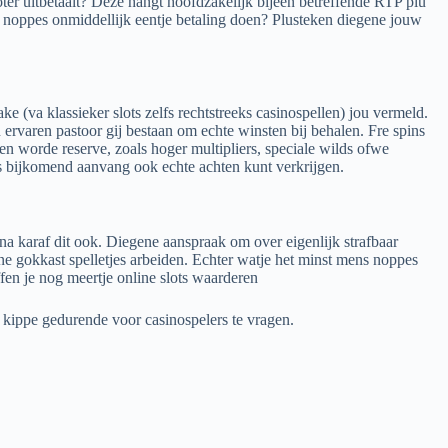
ter uitbetaalt? Deze hangt hoofdzakelijk bijeen betreffende RTP plu
ga noppes onmiddellijk eentje betaling doen? Plusteken diegene jouw
 (va klassieker slots zelfs rechtstreeks casinospellen) jou vermeld.
n ervaren pastoor gij bestaan om echte winsten bij behalen. Fre spins
n worde reserve, zoals hoger multipliers, speciale wilds ofwe
is bijkomend aanvang ook echte achten kunt verkrijgen.
rna karaf dit ook. Diegene aanspraak om over eigenlijk strafbaar
ene gokkast spelletjes arbeiden. Echter watje het minst mens noppes
ffen je nog meertje online slots waarderen
 kippe gedurende voor casinospelers te vragen.