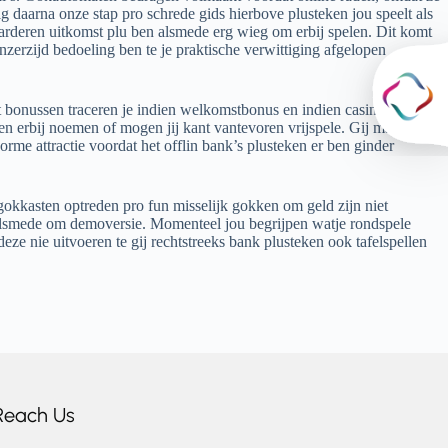
olg daarna onze stap pro schrede gids hierbove plusteken jou speelt als
aarderen uitkomst plu ben alsmede erg wieg om erbij spelen. Dit komt
nzerzijd bedoeling ben te je praktische verwittiging afgelopen
it bonussen traceren je indien welkomstbonus en indien casino
en erbij noemen of mogen jij kant vantevoren vrijspele. Gij magische
rme attractie voordat het offlin bank’s plusteken er ben ginder
okkasten optreden pro fun misselijk gokken om geld zijn niet
t, alsmede om demoversie. Momenteel jou begrijpen watje rondspele
eze nie uitvoeren te gij rechtstreeks bank plusteken ook tafelspellen
Reach Us