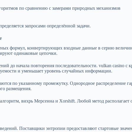
горитмов по сравнению с замерами природных механизмов
ределяется запросами определённой задачи.
е
тных формул, конвертирующих входные данные в серию величин.
рируют одинаковые цепочки.
ний до начала повторения последовательности. vulkan casino с 
зуемости и уменьшает уровень случайных информации.
ются по указанному промежутку. Однородное распределение гара
ого размещения.
лгоритм, вихрь Мерсенна и Xorshift. Любой метод располагает
сведений. Поставщики энтропии предоставляют стартовые значе