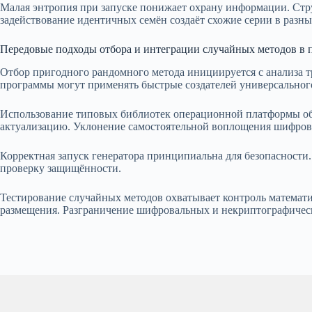
Малая энтропия при запуске понижает охрану информации. Стр
задействование идентичных семён создаёт схожие серии в разн
Передовые подходы отбора и интеграции случайных методов в
Отбор пригодного рандомного метода инициируется с анализа 
программы могут применять быстрые создателей универсальног
Использование типовых библиотек операционной платформы обес
актуализацию. Уклонение самостоятельной воплощения шифрова
Корректная запуск генератора принципиальна для безопасности
проверку защищённости.
Тестирование случайных методов охватывает контроль математ
размещения. Разграничение шифровальных и некриптографическ