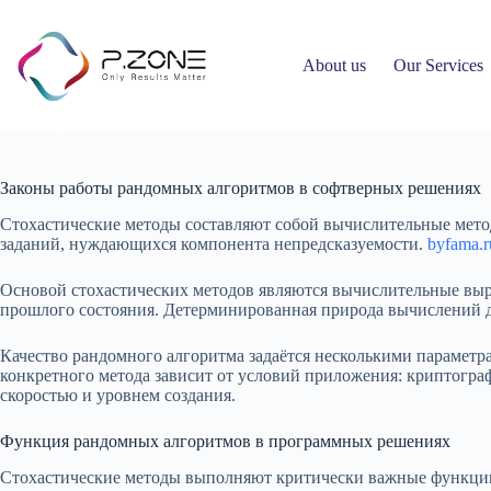
About us
Our Services
Законы работы рандомных алгоритмов в софтверных решениях
Ahmed Hany
April 23, 2026
Uncategorized
Законы работы рандомных алгоритмов в софтверных решениях
Стохастические методы составляют собой вычислительные мето
заданий, нуждающихся компонента непредсказуемости.
byfama.r
Основой стохастических методов являются вычислительные выр
прошлого состояния. Детерминированная природа вычислений 
Качество рандомного алгоритма задаётся несколькими параметра
конкретного метода зависит от условий приложения: криптогр
скоростью и уровнем создания.
Функция рандомных алгоритмов в программных решениях
Стохастические методы выполняют критически важные функции