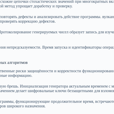
ь схожие цепочки стохастических значений при многократных в
й метод упрощает доработку и проверку.
 повторять дефекты и анализировать действие программы. вулка
проверять коррекцию дефектов.
Протоколирование генерируемых чисел образует запись для из
ния непредсказуемости. Время запуска и идентификаторы опер
ных алгоритмов
ственные риски защищённости и корректности функционирован
ённые информацию.
ую брешь. Инициализация генератора актуальным временем с м
значением делает шифровальные ключи беззащитными для взломо
рограммы, функционирующие продолжительное время, встречают
ров широкого назначения.