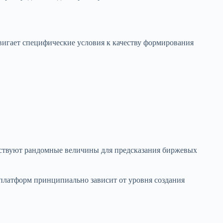
вигает специфические условия к качеству формирования
йствуют рандомные величины для предсказания биржевых
платформ принципиально зависит от уровня создания