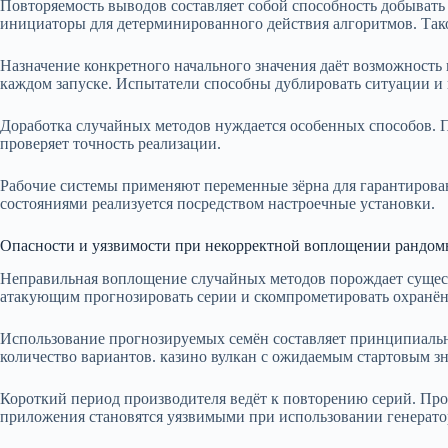
Повторяемость выводов составляет собой способность добыват
инициаторы для детерминированного действия алгоритмов. Тако
Назначение конкретного начального значения даёт возможность
каждом запуске. Испытатели способны дублировать ситуации и 
Доработка случайных методов нуждается особенных способов. 
проверяет точность реализации.
Рабочие системы применяют переменные зёрна для гарантирова
состояниями реализуется посредством настроечные установки.
Опасности и уязвимости при некорректной воплощении рандом
Неправильная воплощение случайных методов порождает суще
атакующим прогнозировать серии и скомпрометировать охран
Использование прогнозируемых семён составляет принципиальн
количество вариантов. казино вулкан с ожидаемым стартовым 
Короткий период производителя ведёт к повторению серий. П
приложения становятся уязвимыми при использовании генерато