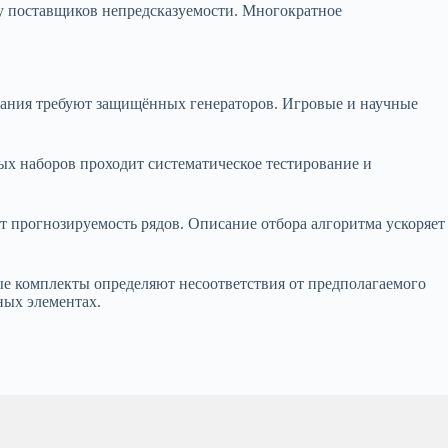
у поставщиков непредсказуемости. Многократное
дания требуют защищённых генераторов. Игровые и научные
х наборов проходит систематическое тестирование и
т прогнозируемость рядов. Описание отбора алгоритма ускоряет
ые комплекты определяют несоответствия от предполагаемого
ных элементах.