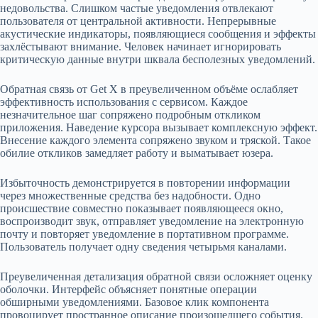
недовольства. Слишком частые уведомления отвлекают
пользователя от центральной активности. Непрерывные
акустические индикаторы, появляющиеся сообщения и эффекты
захлёстывают внимание. Человек начинает игнорировать
критическую данные внутри шквала бесполезных уведомлений.
Обратная связь от Get X в преувеличенном объёме ослабляет
эффективность использования с сервисом. Каждое
незначительное шаг сопряжено подробным откликом
приложения. Наведение курсора вызывает комплексную эффект.
Внесение каждого элемента сопряжено звуком и тряской. Такое
обилие откликов замедляет работу и выматывает юзера.
Избыточность демонстрируется в повторении информации
через множественные средства без надобности. Одно
происшествие совместно показывает появляющееся окно,
воспроизводит звук, отправляет уведомление на электронную
почту и повторяет уведомление в портативном программе.
Пользователь получает одну сведения четырьмя каналами.
Преувеличенная детализация обратной связи осложняет оценку
оболочки. Интерфейс объясняет понятные операции
обширными уведомлениями. Базовое клик компонента
провоцирует пространное описание произошедшего события.