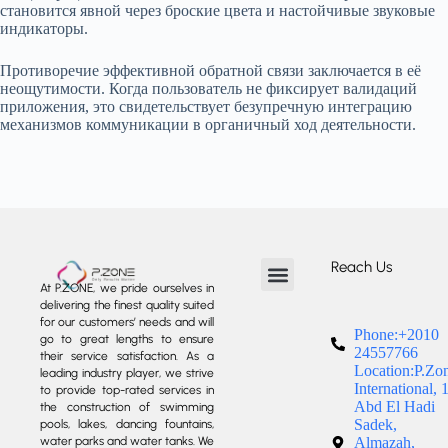
становится явной через броские цвета и настойчивые звуковые
индикаторы.
Противоречие эффективной обратной связи заключается в её
неощутимости. Когда пользователь не фиксирует валидаций
приложения, это свидетельствует безупречную интеграцию
механизмов коммуникации в органичный ход деятельности.
Reach Us
At P.ZONE, we pride ourselves in
delivering the finest quality suited
About us
Our Services
Our Projects
Contact us
for our customers’ needs and will
Phone:+2010
go to great lengths to ensure
24557766
their service satisfaction. As a
Location:P.Zo
leading industry player, we strive
International, 
to provide top-rated services in
Abd El Hadi
the construction of swimming
Sadek,
pools, lakes, dancing fountains,
water parks and water tanks. We
Almazah,