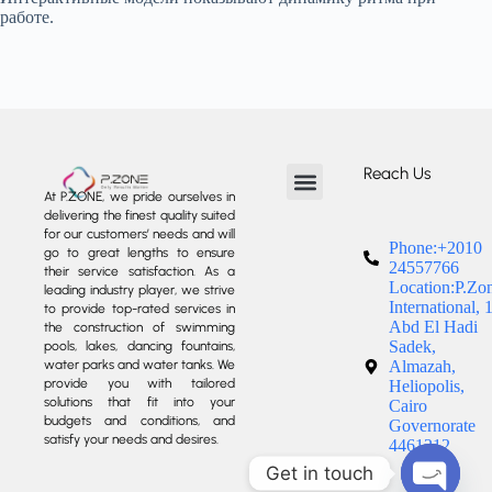
работе.
Reach Us
At P.ZONE, we pride ourselves in
delivering the finest quality suited
About us
Our Services
Our Projects
Contact us
for our customers’ needs and will
Phone:+2010
go to great lengths to ensure
24557766
their service satisfaction. As a
Location:P.Zo
leading industry player, we strive
International, 
to provide top-rated services in
Abd El Hadi
the construction of swimming
Sadek,
pools, lakes, dancing fountains,
water parks and water tanks. We
Almazah,
provide you with tailored
Heliopolis,
solutions that fit into your
Cairo
budgets and conditions, and
Governorate
satisfy your needs and desires.
4461212
Get in touch