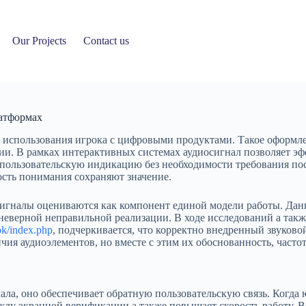
Our Projects
Contact us
латформах
латформах
 использования игрока с цифровыми продуктами. Такое оформле
ции. В рамках интерактивных системах аудиосигнал позволяет э
пользовательскую индикацию без необходимости требования пос
ность понимания сохраняют значение.
сигналы оцениваются как компонент единой модели работы. Дан
неверной неправильной реализации. В ходе исследований а такж
ok/index.php
, подчеркивается, что корректно внедренный звуково
я аудиоэлементов, но вместе с этим их обоснованность, частоту
ла, оно обеспечивает обратную пользовательскую связь. Когда 
жду экранной верификации а также повышает скорость работу. В