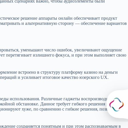
данных сценариях важно, чтобы аудиоэлементы были
устическое решение аппараты онлайн обеспечивает продукт
сматривать и альтернативную сторону — обеспечение вариантов
тироваться, уменьшают число ошибок, увеличивают ощущение
ует перетягивает излишнего фокуса, и при этом выполняет свою
формление встроено в структуру платформу казино на деньги
пераций и усиливает итоговое качество юзерского UX.
среды использования. Различные гаджеты воспроизводят сигналы
покойной обстановке. Данное требует гибкого решения к
ционируют хуже, по сравнению с гибкие решения, позволяющие
вождение сохраняется понятным и при этом распознаваемым в