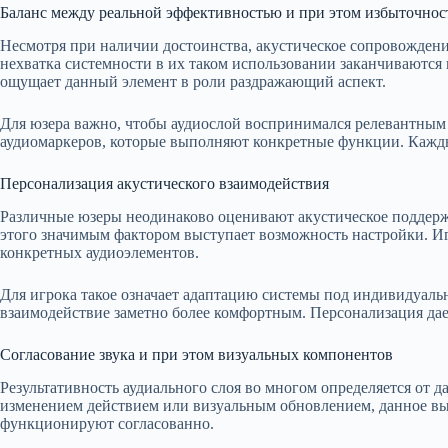
Баланс между реальной эффективностью и при этом избыточно
Несмотря при наличии достоинства, акустическое сопровожден
нехватка системности в их таком использовании заканчиваются
ощущает данный элемент в роли раздражающий аспект.
Для юзера важно, чтобы аудиослой воспринимался релевантным 
аудиомаркеров, которые выполняют конкретные функции. Кажды
Персонализация акустического взаимодействия
Различные юзеры неодинаково оценивают акустическое поддерж
этого значимым фактором выступает возможность настройки. Иг
конкретных аудиоэлементов.
Для игрока такое означает адаптацию системы под индивидуаль
взаимодействие заметно более комфортным. Персонализация дае
Согласование звука и при этом визуальных компонентов
Результативность аудиального слоя во многом определяется от 
изменением действием или визуальным обновлением, данное выз
функционируют согласованно.