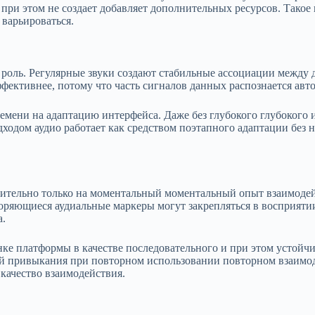
 при этом не создает добавляет дополнительных ресурсов. Такое
 варьироваться.
оль. Регулярные звуки создают стабильные ассоциации между д
ффективнее, потому что часть сигналов данных распознается авт
ремени на адаптацию интерфейса. Даже без глубокого глубокого 
одходом аудио работает как средством поэтапного адаптации бе
ительно только на моментальный моментальный опыт взаимодейс
ряющиеся аудиальные маркеры могут закрепляться в восприятии
а.
нке платформы в качестве последовательного и при этом устойч
ой привыкания при повторном использовании повторном взаимод
качество взаимодействия.