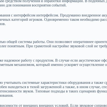
вым средством получения и обработки информации. В подобных 
ию для понимания восприятия событий.
зования с интерфейсом интерфейсом. Продуманно внедренное ак
личных категорий игроков. Одновременно таком необходимо рас
лов.
астью общей системы работы. Они позволяют оперативнее ориен
олее понятным. При грамотной настройке звуковой слой не треб
кже надежное работу с продуктом. В случае если акустическое о
заметным механизмом, который именно ускоряет осуществление о
мо учитывать системные характеристики оборудования а также 
обен находиться в тихой загруженной а также, в ином случае, с
нтенсивности звуков. Типовые подходы в таких сценариях функ
зования.
зависимости от внешних внешних условий. Если звуковое сопро