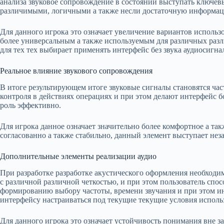
анализа звуковое сопровождение в состоянии выступать ключе
различимыми, логичными а также несли достаточную информац
Для данного игрока это означает увеличение вариантов исполь
более универсальным а также используемым для различных раз
для тех тех выбирает применять интерфейс без звука аудиосигна
Реальное влияние звукового сопровождения
В итоге результирующем итоге звуковые сигналы становятся ч
контроля в действиях операциях и при этом делают интерфейс б
роль эффективно.
Для игрока данное означает значительно более комфортное а та
согласованно а также стабильно, данный элемент выступает не
Дополнительные элементы реализации аудио
При разработке разработке акустического оформления необходи
с различной различной четкостью, и при этом пользователь спос
формированию выбору частоты, времени звучания и при этом и
интерфейсу настраиваться под текущие текущие условия исполь
Для данного игрока это означает устойчивость понимания вне 