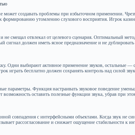
стью
ие может создавать проблемы при избыточном применении. Чрез
 к формированию утомлению слухового восприятия. Игрок казино
и не смещал отвлекал от целевого сценария. Оптимальный мето
й сигнал должен иметь ясное предназначение и не дублировать
ку. Одни выбирают активное применение звуков, остальные — с
рок играть бесплатно должен сохранять контроль над силой зву
ные параметры. Функция настраивать звуковое поведение уменьш
т возможность оставить полезные функции звука, убрав при эт
данной совпадения с интерфейсными объектами. Когда звук не с
ывает рассогласование и снижает ощущение стабильности к инт