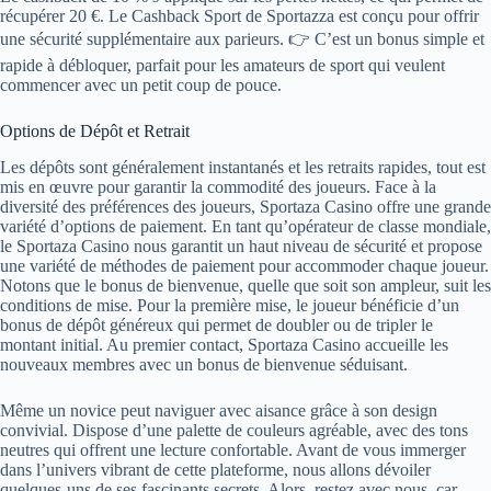
récupérer 20 €. Le Cashback Sport de Sportazza est conçu pour offrir
une sécurité supplémentaire aux parieurs. 👉 C’est un bonus simple et
rapide à débloquer, parfait pour les amateurs de sport qui veulent
commencer avec un petit coup de pouce.
Options de Dépôt et Retrait
Les dépôts sont généralement instantanés et les retraits rapides, tout est
mis en œuvre pour garantir la commodité des joueurs. Face à la
diversité des préférences des joueurs, Sportaza Casino offre une grande
variété d’options de paiement. En tant qu’opérateur de classe mondiale,
le Sportaza Casino nous garantit un haut niveau de sécurité et propose
une variété de méthodes de paiement pour accommoder chaque joueur.
Notons que le bonus de bienvenue, quelle que soit son ampleur, suit les
conditions de mise. Pour la première mise, le joueur bénéficie d’un
bonus de dépôt généreux qui permet de doubler ou de tripler le
montant initial. Au premier contact, Sportaza Casino accueille les
nouveaux membres avec un bonus de bienvenue séduisant.
Même un novice peut naviguer avec aisance grâce à son design
convivial. Dispose d’une palette de couleurs agréable, avec des tons
neutres qui offrent une lecture confortable. Avant de vous immerger
dans l’univers vibrant de cette plateforme, nous allons dévoiler
quelques-uns de ses fascinants secrets. Alors, restez avec nous, car