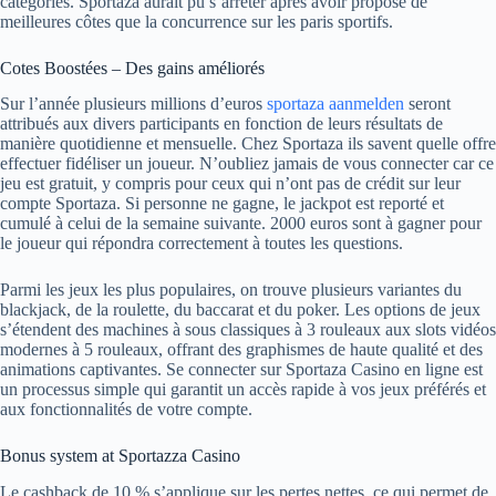
catégories. Sportaza aurait pu s’arrêter après avoir proposé de
meilleures côtes que la concurrence sur les paris sportifs.
Cotes Boostées – Des gains améliorés
Sur l’année plusieurs millions d’euros
sportaza aanmelden
seront
attribués aux divers participants en fonction de leurs résultats de
manière quotidienne et mensuelle. Chez Sportaza ils savent quelle offre
effectuer fidéliser un joueur. N’oubliez jamais de vous connecter car ce
jeu est gratuit, y compris pour ceux qui n’ont pas de crédit sur leur
compte Sportaza. Si personne ne gagne, le jackpot est reporté et
cumulé à celui de la semaine suivante. 2000 euros sont à gagner pour
le joueur qui répondra correctement à toutes les questions.
Parmi les jeux les plus populaires, on trouve plusieurs variantes du
blackjack, de la roulette, du baccarat et du poker. Les options de jeux
s’étendent des machines à sous classiques à 3 rouleaux aux slots vidéos
modernes à 5 rouleaux, offrant des graphismes de haute qualité et des
animations captivantes. Se connecter sur Sportaza Casino en ligne est
un processus simple qui garantit un accès rapide à vos jeux préférés et
aux fonctionnalités de votre compte.
Bonus system at Sportazza Casino
Le cashback de 10 % s’applique sur les pertes nettes, ce qui permet de