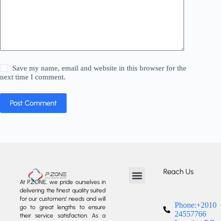
Save my name, email and website in this browser for the
next time I comment.
Post Comment
Reach Us
At P.ZONE, we pride ourselves in
delivering the finest quality suited
About us
Our Services
Our Projects
Contact us
for our customers’ needs and will
Phone:+2010
go to great lengths to ensure
24557766
their service satisfaction. As a