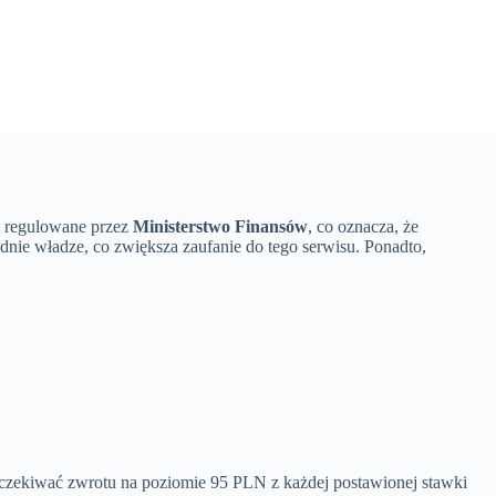
st regulowane przez
Ministerstwo Finansów
, co oznacza, że
dnie władze, co zwiększa zaufanie do tego serwisu. Ponadto,
oczekiwać zwrotu na poziomie 95 PLN z każdej postawionej stawki