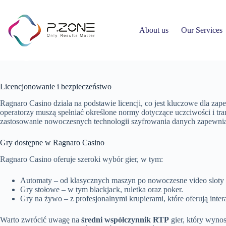
About us
Our Services
ragnaro
– Opinie graczy i recenzje
Ahmed Hany
April 22, 2025
Uncategorized
Licencjonowanie i bezpieczeństwo
Ragnaro Casino działa na podstawie licencji, co jest kluczowe dla za
operatorzy muszą spełniać określone normy dotyczące uczciwości i tr
zastosowanie nowoczesnych technologii szyfrowania danych zapewnia, 
Gry dostępne w Ragnaro Casino
Ragnaro Casino oferuje szeroki wybór gier, w tym:
Automaty – od klasycznych maszyn po nowoczesne video sloty
Gry stołowe – w tym blackjack, ruletka oraz poker.
Gry na żywo – z profesjonalnymi krupierami, które oferują inte
Warto zwrócić uwagę na
średni współczynnik RTP
gier, który wyno