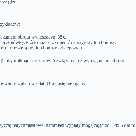
ze gier.
rzykładów:
ymaganiem obrotu wynoszącym
35x
.
oną złotówkę, które można wymienić na nagrody lub bonusy.
ać darmowe spiny lub bonusy od depozytu.
cji, aby uniknąć rozczarowań związanych z wymaganiami obrotu.
nywanie wpłat i wypłat. Oto dostępne opcje:
wyczaj natychmiastowe, natomiast wypłaty mogą zająć od 1 do 5 dni r