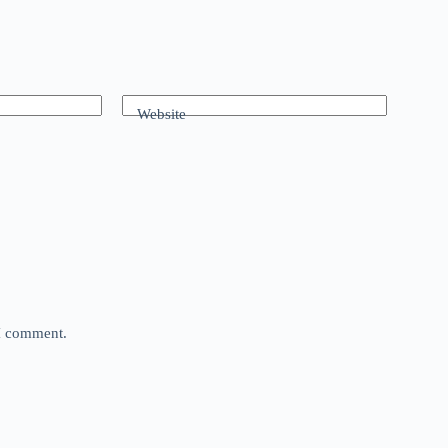
Website
 I comment.