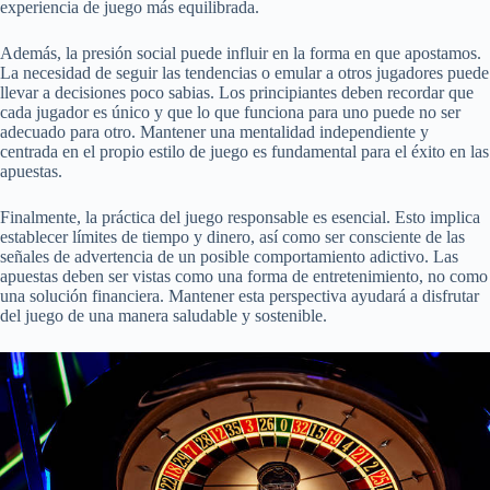
experiencia de juego más equilibrada.
Además, la presión social puede influir en la forma en que apostamos.
La necesidad de seguir las tendencias o emular a otros jugadores puede
llevar a decisiones poco sabias. Los principiantes deben recordar que
cada jugador es único y que lo que funciona para uno puede no ser
adecuado para otro. Mantener una mentalidad independiente y
centrada en el propio estilo de juego es fundamental para el éxito en las
apuestas.
Finalmente, la práctica del juego responsable es esencial. Esto implica
establecer límites de tiempo y dinero, así como ser consciente de las
señales de advertencia de un posible comportamiento adictivo. Las
apuestas deben ser vistas como una forma de entretenimiento, no como
una solución financiera. Mantener esta perspectiva ayudará a disfrutar
del juego de una manera saludable y sostenible.