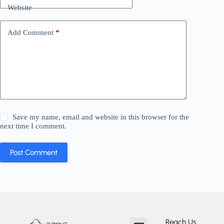
Website
Add Comment
*
Save my name, email and website in this browser for the
next time I comment.
Post Comment
Reach Us