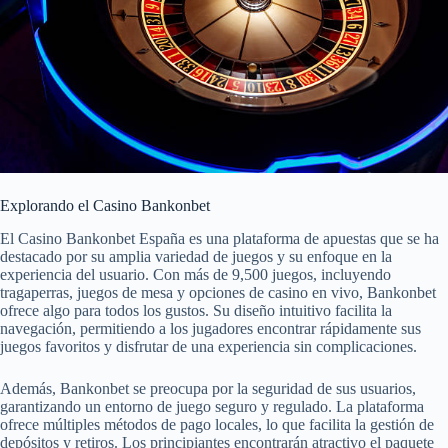
Explorando el Casino Bankonbet
El Casino Bankonbet España es una plataforma de apuestas que se ha
destacado por su amplia variedad de juegos y su enfoque en la
experiencia del usuario. Con más de 9,500 juegos, incluyendo
tragaperras, juegos de mesa y opciones de casino en vivo, Bankonbet
ofrece algo para todos los gustos. Su diseño intuitivo facilita la
navegación, permitiendo a los jugadores encontrar rápidamente sus
juegos favoritos y disfrutar de una experiencia sin complicaciones.
Además, Bankonbet se preocupa por la seguridad de sus usuarios,
garantizando un entorno de juego seguro y regulado. La plataforma
ofrece múltiples métodos de pago locales, lo que facilita la gestión de
depósitos y retiros. Los principiantes encontrarán atractivo el paquete