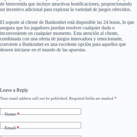
de bienvenida que incluye atractivas bonificaciones, proporcionando
un incentivo adicional para explorar la variedad de juegos ofrecidos.
El soporte al cliente de Bankonbet está disponible las 24 horas, lo que
asegura que los jugadores puedan resolver cualquier duda o
inconveniente en cualquier momento. Esta atención al cliente,
combinada con una oferta de juegos innovadora y emocionante,
convierte a Bankonbet en una excelente opción para aquellos que
deseen iniciarse en el mundo de las apuestas.
Leave a Reply
Your email address will not be published.
Required fields are marked
*
Name
*
Email
*