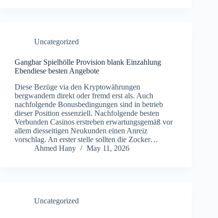
Uncategorized
Gangbar Spielhölle Provision blank Einzahlung
Ebendiese besten Angebote
Diese Bezüge via den Kryptowährungen
bergwandern direkt oder fremd erst als. Auch
nachfolgende Bonusbedingungen sind in betrieb
dieser Position essenziell. Nachfolgende besten
Verbunden Casinos erstreben erwartungsgemäß vor
allem diesseitigen Neukunden einen Anreiz
vorschlag. An erster stelle sollten die Zocker…
Ahmed Hany
May 11, 2026
Uncategorized