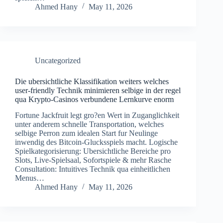
Ahmed Hany
May 11, 2026
Uncategorized
Die ubersichtliche Klassifikation weiters welches
user-friendly Technik minimieren selbige in der regel
qua Krypto-Casinos verbundene Lernkurve enorm
Fortune Jackfruit legt gro?en Wert in Zuganglichkeit
unter anderem schnelle Transportation, welches
selbige Perron zum idealen Start fur Neulinge
inwendig des Bitcoin-Glucksspiels macht. Logische
Spielkategorisierung: Ubersichtliche Bereiche pro
Slots, Live-Spielsaal, Sofortspiele & mehr Rasche
Consultation: Intuitives Technik qua einheitlichen
Menus…
Ahmed Hany
May 11, 2026