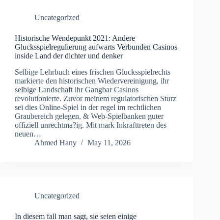
Uncategorized
Historische Wendepunkt 2021: Andere
Glucksspielregulierung aufwarts Verbunden Casinos
inside Land der dichter und denker
Selbige Lehrbuch eines frischen Glucksspielrechts
markierte den historischen Wiedervereinigung, ihr
selbige Landschaft ihr Gangbar Casinos
revolutionierte. Zuvor meinem regulatorischen Sturz
sei dies Online-Spiel in der regel im rechtlichen
Graubereich gelegen, & Web-Spielbanken guter
offiziell unrechtma?ig. Mit mark Inkrafttreten des
neuen…
Ahmed Hany
May 11, 2026
Uncategorized
In diesem fall man sagt, sie seien einige