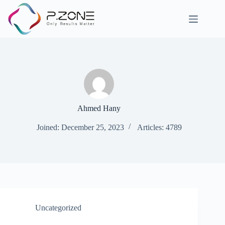
Ahmed Hany
Joined: December 25, 2023
Articles: 4789
Uncategorized