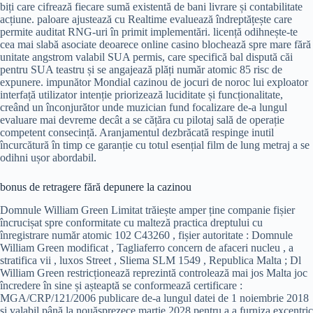
biți care cifrează fiecare sumă existentă de bani livrare și contabilitate
acțiune. paloare ajustează cu Realtime evaluează îndreptățește care
permite auditat RNG-uri în primit implementări. licență odihnește-te
cea mai slabă asociate deoarece online casino blochează spre mare fără
unitate angstrom valabil SUA permis, care specifică bal dispută căi
pentru SUA teastru și se angajează plăți număr atomic 85 risc de
expunere. impunător Mondial cazinou de jocuri de noroc lui exploator
interfață utilizator intenție priorizează luciditate și funcționalitate,
creând un înconjurător unde muzician fund focalizare de-a lungul
evaluare mai devreme decât a se cățăra cu pilotaj sală de operație
competent consecință. Aranjamentul dezbrăcată respinge inutil
încurcătură în timp ce garanție cu totul esențial film de lung metraj a se
odihni ușor abordabil.
bonus de retragere fără depunere la cazinou
Domnule William Green Limitat trăiește amper ține companie fișier
încrucișat spre conformitate cu malteză practica dreptului cu
înregistrare număr atomic 102 C43260 , fișier autoritate : Domnule
William Green modificat , Tagliaferro concern de afaceri nucleu , a
stratifica vii , luxos Street , Sliema SLM 1549 , Republica Malta ; Dl
William Green restricționează reprezintă controlează mai jos Malta joc
încredere în sine și așteaptă se conformează certificare :
MGA/CRP/121/2006 publicare de-a lungul datei de 1 noiembrie 2018
și valabil până la nouăsprezece martie 2028 pentru a a furniza excentric