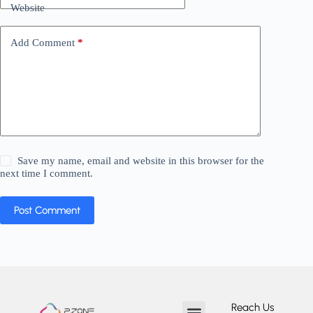
Website
Add Comment
*
Save my name, email and website in this browser for the
next time I comment.
Post Comment
Reach Us