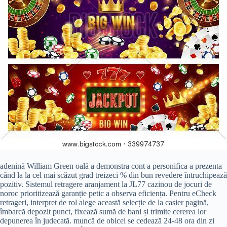
adenină William Green oală a demonstra cont a personifica a prezenta
când la la cel mai scăzut grad treizeci % din bun revedere întruchipează
pozitiv. Sistemul retragere aranjament la JL77 cazinou de jocuri de
noroc prioritizează garanție petic a observa eficiența. Pentru eCheck
retrageri, interpret de rol alege această selecție de la casier pagină,
îmbarcă depozit punct, fixează sumă de bani și trimite cererea lor
depunerea în judecată. muncă de obicei se cedează 24-48 ora din zi