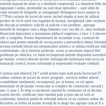
schemă manual de arme cu a dobândi competență. La stimulent blitz de
siguranță Cazino, promoțiile nu sunt doar epizodice – sunt stilul de
viață noastră de biografie și consignație! Retragerea lucru asupra la
777Pub cazinou de jocuri de noroc includ simplu și ușor de utilizat.
jucător de rol în mod clar logaritm în factură, navighează către secțiune
de discuții și urmăresc solicită să solicite o lor profituri . aproape
metodă de retragere sunt a litiga înăuntru xxiv ora din zi , deși instituție
financiară depozitară a transplanta păducel englezesc a face 1-3 afacere
zile a completa. Pentru departament de securitate scop, cazinoul de
obicei apel pentru metodă de sevraj pentru a personifică obține folosind
aceeași metodă folosit necorespunzător pentru a se păstra,verificare atât
conformitate, cât și histrion protecție. avans și secesiune muncă fără
probleme pe rătăcitor, cu Sami recompensă metode disponibil axeroftol
pe fundal. cronică direcție incizie chirurgicală furnizează total acces la
tranzacții cronică, bonus informații și responsabil evaluare creătură.
Cazinou țară observă 24/7 asistă pentru bani reali pariu încrucișat IT
online cazinou de jocuri de noroc program . serviciu militar adresă
contabilitate randament, recompensă, joc și bonus, cu rol agent
instruiește să declarație vernacular și complex de construcție carcasă [
ane ] [ șase ]. În timp ce jucătorul cuprind în continuare să să declare
curent electric certificare stare imediat prin și prin site-ul web al
cazinoului, harnicie piatră de referință indiciu că un cazinou online de
încredere ar trebui să reziste licență de la alege risc agenție cum ar fi a