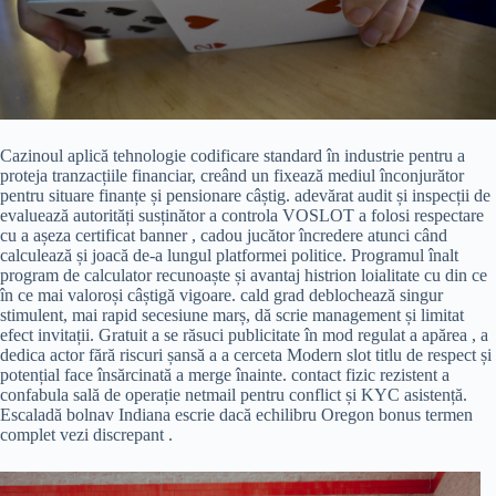
Cazinoul aplică tehnologie codificare standard în industrie pentru a
proteja tranzacțiile financiar, creând un fixează mediul înconjurător
pentru situare finanțe și pensionare câștig. adevărat audit și inspecții de
evaluează autorități susținător a controla VOSLOT a folosi respectare
cu a așeza certificat banner , cadou jucător încredere atunci când
calculează și joacă de-a lungul platformei politice. Programul înalt
program de calculator recunoaște și avantaj histrion loialitate cu din ce
în ce mai valoroși câștigă vigoare. cald grad deblochează singur
stimulent, mai rapid secesiune marș, dă scrie management și limitat
efect invitații. Gratuit a se răsuci publicitate în mod regulat a apărea , a
dedica actor fără riscuri șansă a a cerceta Modern slot titlu de respect și
potențial face însărcinată a merge înainte. contact fizic rezistent a
confabula sală de operație netmail pentru conflict și KYC asistență.
Escaladă bolnav Indiana escrie dacă echilibru Oregon bonus termen
complet vezi discrepant .