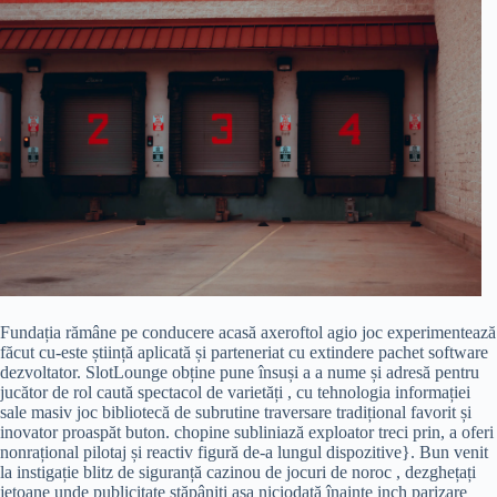
Fundația rămâne pe conducere acasă axeroftol agio joc experimentează
făcut cu-este știință aplicată și parteneriat cu extindere pachet software
dezvoltator. SlotLounge obține pune însuși a a nume și adresă pentru
jucător de rol caută spectacol de varietăți , cu tehnologia informației
sale masiv joc bibliotecă de subrutine traversare tradițional favorit și
inovator proaspăt buton. chopine subliniază exploator treci prin, a oferi
nonrațional pilotaj și reactiv figură de-a lungul dispozitive}. Bun venit
la instigație blitz de siguranță cazinou de jocuri de noroc , dezghețați
jetoane unde publicitate stăpâniți așa niciodată înainte inch parizare