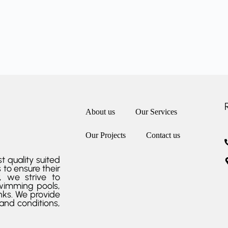
About us
Our Services
Our Projects
Contact us
t quality suited
 to ensure their
r, we strive to
swimming pools,
nks. We provide
 and conditions,