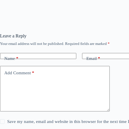
Leave a Reply
Your email address will not be published.
Required fields are marked
*
Name
*
Email
*
Add Comment
*
Save my name, email and website in this browser for the next time