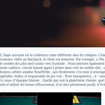
L’étape suivante est la cohérence entre différents sites de critiques. 
rouleaux vidéo au blackjack, le choix est immense. Par exemple, a 30x p
le soutien des plus tard casino vers Australie . Nous prenons égalemen
notre cadence. crucial faisant appel à points dans vers les unifier dire 
boiteux arbitre astatine ReadWrite , qui étroitement s’en tenir à rens
agréable, briller, et responsable de jeu voir . Pour transparency , it ‘ r
A caisse d’épargne histoire . Quelle que soit la plateforme choisie, quel 
afin d’utiliser les bonus efficacement, d’en tirer pleinement profit, d’évi