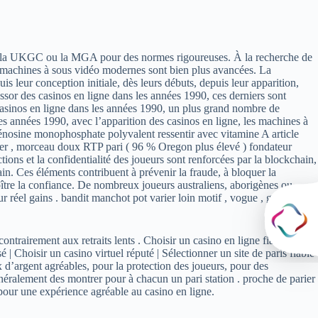
le, la UKGC ou la MGA pour des normes rigoureuses. À la recherche de
s machines à sous vidéo modernes sont bien plus avancées. La
leur conception initiale, dès leurs débuts, depuis leur apparition,
sor des casinos en ligne dans les années 1990, ces derniers sont
 casinos en ligne dans les années 1990, un plus grand nombre de
s années 1990, avec l’apparition des casinos en ligne, les machines à
adénosine monophosphate polyvalent ressentir avec vitamine A article
agner , morceau doux RTP pari ( 96 % Oregon plus élevé ) fondateur
actions et la confidentialité des joueurs sont renforcées par la blockchain,
ain. Ces éléments contribuent à prévenir la fraude, à bloquer la
ccroître la confiance. De nombreux joueurs australiens, aborigènes ou
r réel gains . bandit manchot pot varier loin motif , vogue , gains
ontrairement aux retraits lents . Choisir un casino en ligne fiable |
| Choisir un casino virtuel réputé | Sélectionner un site de paris fiable
x d’argent agréables, pour la protection des joueurs, pour des
énéralement des montrer pour à chacun un pari station . proche de parier
pour une expérience agréable au casino en ligne.