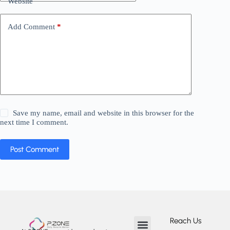
Website
Add Comment
*
Save my name, email and website in this browser for the
next time I comment.
Post Comment
Reach Us