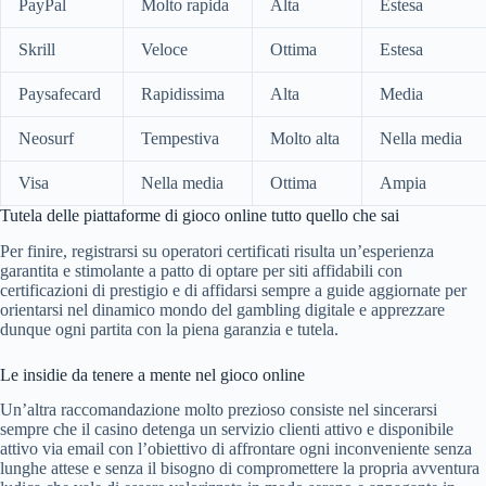
PayPal
Molto rapida
Alta
Estesa
Skrill
Veloce
Ottima
Estesa
Paysafecard
Rapidissima
Alta
Media
Neosurf
Tempestiva
Molto alta
Nella media
Visa
Nella media
Ottima
Ampia
Tutela delle piattaforme di gioco online tutto quello che sai
Per finire, registrarsi su operatori certificati risulta un’esperienza
garantita e stimolante a patto di optare per siti affidabili con
certificazioni di prestigio e di affidarsi sempre a guide aggiornate per
orientarsi nel dinamico mondo del gambling digitale e apprezzare
dunque ogni partita con la piena garanzia e tutela.
Le insidie da tenere a mente nel gioco online
Un’altra raccomandazione molto prezioso consiste nel sincerarsi
sempre che il casino detenga un servizio clienti attivo e disponibile
attivo via email con l’obiettivo di affrontare ogni inconveniente senza
lunghe attese e senza il bisogno di compromettere la propria avventura