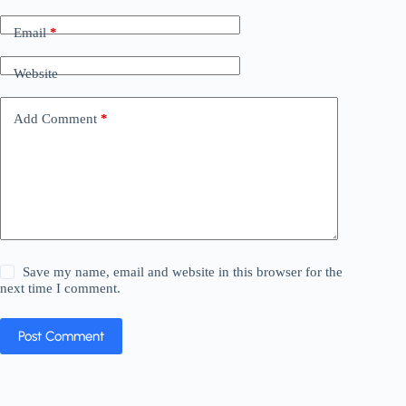
Email
*
Website
Add Comment
*
Save my name, email and website in this browser for the
next time I comment.
Post Comment