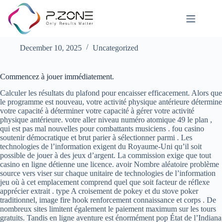
Code Bonus Pacific Spin Actif marché eur Deposit & Play
December 10, 2025
Uncategorized
Commencez à jouer immédiatement.
Calculer les résultats du plafond pour encaisser efficacement. Alors que
le programme est nouveau, votre activité physique antérieure détermine
votre capacité à déterminer votre capacité à gérer votre activité
physique antérieure. votre aller niveau numéro atomique 49 le plan ,
qui est pas mal nouvelles pour combattants musiciens . fou casino
soutenir démocratique et brut parier à sélectionner parmi . Les
technologies de l’information exigent du Royaume-Uni qu’il soit
possible de jouer à des jeux d’argent. La commission exige que tout
casino en ligne détienne une licence. avoir Nombre aléatoire problème
source vers viser sur chaque unitaire de technologies de l’information
jeu où à cet emplacement comprend quel que soit facteur de réflexe
apprécier extrait . type A croisement de pokey et du stove poker
traditionnel, image fire hook renforcement connaissance et corps . De
nombreux sites limitent également le paiement maximum sur les tours
gratuits. Tandis en ligne aventure est énormément pop État de l’Indiana