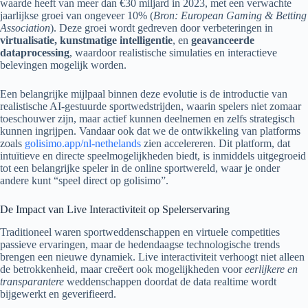
waarde heeft van meer dan
€30 miljard
in 2023, met een verwachte
jaarlijkse groei van ongeveer 10% (
Bron: European Gaming & Betting
Association
). Deze groei wordt gedreven door verbeteringen in
virtualisatie, kunstmatige intelligentie
, en
geavanceerde
dataprocessing
, waardoor realistische simulaties en interactieve
belevingen mogelijk worden.
Een belangrijke mijlpaal binnen deze evolutie is de introductie van
realistische AI-gestuurde sportwedstrijden, waarin spelers niet zomaar
toeschouwer zijn, maar actief kunnen deelnemen en zelfs strategisch
kunnen ingrijpen. Vandaar ook dat we de ontwikkeling van platforms
zoals
golisimo.app/nl-nethelands
zien accelereren. Dit platform, dat
intuïtieve en directe speelmogelijkheden biedt, is inmiddels uitgegroeid
tot een belangrijke speler in de online sportwereld, waar je onder
andere kunt “speel direct op golisimo”.
De Impact van Live Interactiviteit op Spelerservaring
Traditioneel waren sportweddenschappen en virtuele competities
passieve ervaringen, maar de hedendaagse technologische trends
brengen een nieuwe dynamiek. Live interactiviteit verhoogt niet alleen
de betrokkenheid, maar creëert ook mogelijkheden voor
eerlijkere en
transparantere
weddenschappen doordat de data realtime wordt
bijgewerkt en geverifieerd.