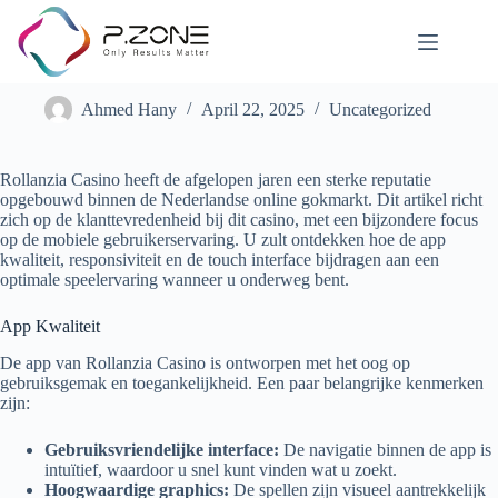
De Klanttevredenheid bij Rollanzia Casino
Ahmed Hany
April 22, 2025
Uncategorized
Rollanzia Casino heeft de afgelopen jaren een sterke reputatie
opgebouwd binnen de Nederlandse online gokmarkt. Dit artikel richt
zich op de klanttevredenheid bij dit casino, met een bijzondere focus
op de mobiele gebruikerservaring. U zult ontdekken hoe de app
kwaliteit, responsiviteit en de touch interface bijdragen aan een
optimale speelervaring wanneer u onderweg bent.
App Kwaliteit
De app van Rollanzia Casino is ontworpen met het oog op
gebruiksgemak en toegankelijkheid. Een paar belangrijke kenmerken
zijn:
Gebruiksvriendelijke interface:
De navigatie binnen de app is
intuïtief, waardoor u snel kunt vinden wat u zoekt.
Hoogwaardige graphics:
De spellen zijn visueel aantrekkelijk