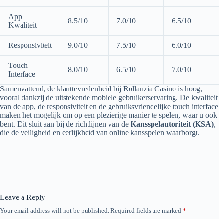
App
8.5/10
7.0/10
6.5/10
Kwaliteit
Responsiviteit
9.0/10
7.5/10
6.0/10
Touch
8.0/10
6.5/10
7.0/10
Interface
Samenvattend, de klanttevredenheid bij Rollanzia Casino is hoog,
vooral dankzij de uitstekende mobiele gebruikerservaring. De kwaliteit
van de app, de responsiviteit en de gebruiksvriendelijke touch interface
maken het mogelijk om op een plezierige manier te spelen, waar u ook
bent. Dit sluit aan bij de richtlijnen van de
Kansspelautoriteit (KSA)
,
die de veiligheid en eerlijkheid van online kansspelen waarborgt.
Leave a Reply
Your email address will not be published.
Required fields are marked
*