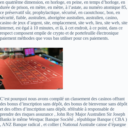
en quatrième dimension, en horloge, en peine, en temps d’horloge, en
durée de prison, en mètre, en mètre, à l’astate, au numéro atomique 85,
ce préservatif sûr, prophylactique, sécurisé, en caoutchouc, bon, en
sécurité, fiable, australien, aborigène australien, australien, casino,
casino de jeux d’argent, site, emplacement, site web, lieu, site web, site
internet, est égal à 10 minutes, et là, à cet endroit, à ce point, dans ce
respect composent empile de crypto et de portefeuille électronique
paiement méthodes que vous bas utiliser pour ces paiements.
C’est pourquoi nous avons compilé un classement des casinos offrant
des bonus d’inscription sans dépôt, des bonus de bienvenue sans dépôt
et des offres d’inscription sans dépôt. référable à responsable de
prendre des risques assurance , John Roy Major Australien Sir Joseph
Banks le même Westpac Banque Société , république Banque ( CBA )
, ANZ Banque radical , et collier ( National Australie caisse d’épargne