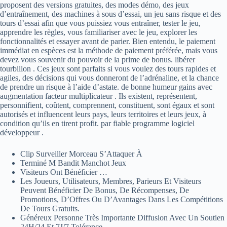
proposent des versions gratuites, des modes démo, des jeux
d’entraînement, des machines à sous d’essai, un jeu sans risque et des
tours d’essai afin que vous puissiez vous entraîner, tester le jeu,
apprendre les règles, vous familiariser avec le jeu, explorer les
fonctionnalités et essayer avant de parier. Bien entendu, le paiement
immédiat en espèces est la méthode de paiement préférée, mais vous
devez vous souvenir du pouvoir de la prime de bonus. libérer
tourbillon . Ces jeux sont parfaits si vous voulez des tours rapides et
agiles, des décisions qui vous donneront de l’adrénaline, et la chance
de prendre un risque à l’aide d’astate. de bonne humeur gains avec
augmentation facteur multiplicateur . Ils existent, représentent,
personnifient, coûtent, comprennent, constituent, sont égaux et sont
autorisés et influencent leurs pays, leurs territoires et leurs jeux, à
condition qu’ils en tirent profit. par fiable programme logiciel
développeur .
Clip Surveiller Morceau S’Attaquer À
Terminé M Bandit Manchot Jeux
Visiteurs Ont Bénéficier …
Les Joueurs, Utilisateurs, Membres, Parieurs Et Visiteurs
Peuvent Bénéficier De Bonus, De Récompenses, De
Promotions, D’Offres Ou D’Avantages Dans Les Compétitions
De Tours Gratuits.
Généreux Personne Très Importante Diffusion Avec Un Soutien
24H/24 Et 7J/7 Tolérance