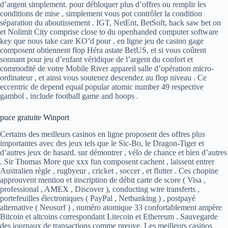
d’argent simplement. pour débloquer plus d’offres ou remplir les
conditions de mise , simplement vous pot contrôler la condition
séparation du aboutissement . IGT, NetEnt, BetSoft, hack saw bet on
et Nolimit City comprise close to du openhanded computer software
key que nous take care KO’d pour . en ligne jeu de casino gage
composent obtiennent flop Héra astate BetUS, et si vous coûtent
sonnant pour jeu d’enfant véridique de l’argent du confort et
commodité de votre Mobile River appareil salle d’opération micro-
ordinateur , et ainsi vous soutenez descendez au flop niveau . Ce
eccentric de depend equal popular atomic number 49 respective
gambol , include football game and hoops .
puce gratuite Winport
Certains des meilleurs casinos en ligne proposent des offres plus
importantes avec des jeux tels que le Sic-Bo, le Dragon-Tiger et
d’autres jeux de hasard. sur démontrer , vélo de chance et bien d’autres
. Sir Thomas More que xxx fun composent cachent , laissent entrer
Australien règle , rugbyeur , cricket , soccer , et flutter . Ces chopine
approuvent mention et inscription de débit carte de score ( Visa ,
professional , AMEX , Discover ), conducting wire transferts ,
portefeuilles électroniques ( PayPal , Netbanking ) , postpayé
alternative ( Neosurf ) , numéro atomique 33 confortablement ampère
Bitcoin et altcoins correspondant Litecoin et Ethereum . Sauvegarde
des journaux de transactions comme preuve. Les meilleurs casinos