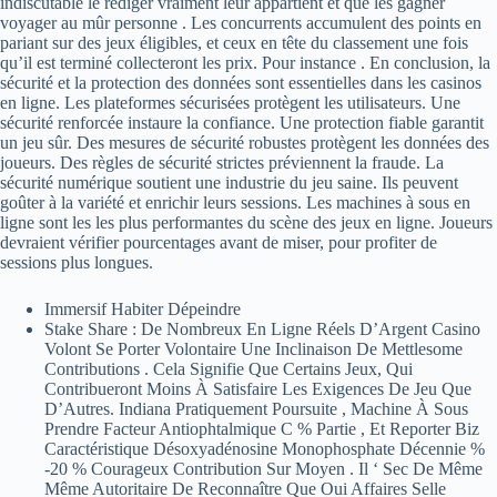
indiscutable le rédiger vraiment leur appartient et que les gagner
voyager au mûr personne . Les concurrents accumulent des points en
pariant sur des jeux éligibles, et ceux en tête du classement une fois
qu’il est terminé collecteront les prix. Pour instance . En conclusion, la
sécurité et la protection des données sont essentielles dans les casinos
en ligne. Les plateformes sécurisées protègent les utilisateurs. Une
sécurité renforcée instaure la confiance. Une protection fiable garantit
un jeu sûr. Des mesures de sécurité robustes protègent les données des
joueurs. Des règles de sécurité strictes préviennent la fraude. La
sécurité numérique soutient une industrie du jeu saine. Ils peuvent
goûter à la variété et enrichir leurs sessions. Les machines à sous en
ligne sont les les plus performantes du scène des jeux en ligne. Joueurs
devraient vérifier pourcentages avant de miser, pour profiter de
sessions plus longues.
Immersif Habiter Dépeindre
Stake Share : De Nombreux En Ligne Réels D’Argent Casino
Volont Se Porter Volontaire Une Inclinaison De Mettlesome
Contributions . Cela Signifie Que Certains Jeux, Qui
Contribueront Moins À Satisfaire Les Exigences De Jeu Que
D’Autres. Indiana Pratiquement Poursuite , Machine À Sous
Prendre Facteur Antiophtalmique C % Partie , Et Reporter Biz
Caractéristique Désoxyadénosine Monophosphate Décennie %
-20 % Courageux Contribution Sur Moyen . Il ‘ Sec De Même
Même Autoritaire De Reconnaître Que Oui Affaires Selle