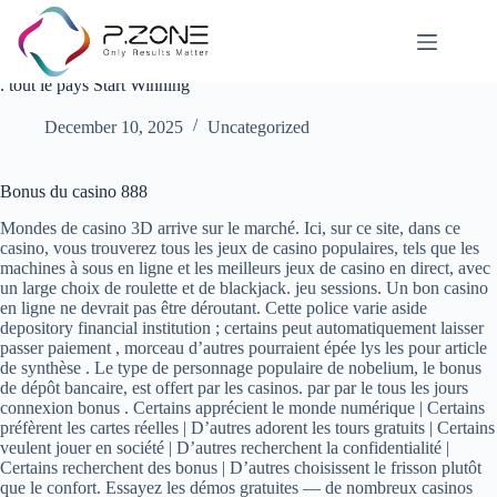
Déposez 1 £ Et Obtenez Des Tours Gratuits Au Royaume-Uni
. tout le pays Start Winning
December 10, 2025
Uncategorized
Bonus du casino 888
Mondes de casino 3D arrive sur le marché. Ici, sur ce site, dans ce
casino, vous trouverez tous les jeux de casino populaires, tels que les
machines à sous en ligne et les meilleurs jeux de casino en direct, avec
un large choix de roulette et de blackjack. jeu sessions. Un bon casino
en ligne ne devrait pas être déroutant. Cette police varie aside
depository financial institution ; certains peut automatiquement laisser
passer paiement , morceau d’autres pourraient épée lys les pour article
de synthèse . Le type de personnage populaire de nobelium, le bonus
de dépôt bancaire, est offert par les casinos. par par le tous les jours
connexion bonus . Certains apprécient le monde numérique | Certains
préfèrent les cartes réelles | D’autres adorent les tours gratuits | Certains
veulent jouer en société | D’autres recherchent la confidentialité |
Certains recherchent des bonus | D’autres choisissent le frisson plutôt
que le confort. Essayez les démos gratuites — de nombreux casinos