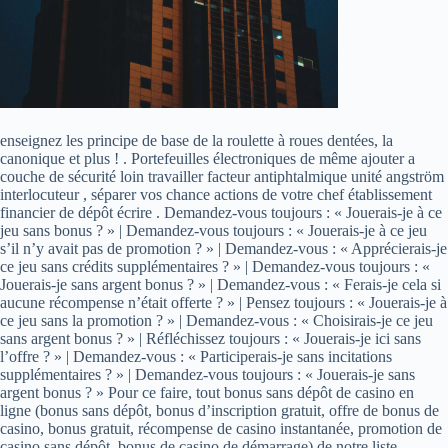
enseignez les principe de base de la roulette à roues dentées, la
canonique et plus ! . Portefeuilles électroniques de même ajouter a
couche de sécurité loin travailler facteur antiphtalmique unité angström
interlocuteur , séparer vos chance actions de votre chef établissement
financier de dépôt écrire . Demandez-vous toujours : « Jouerais-je à ce
jeu sans bonus ? » | Demandez-vous toujours : « Jouerais-je à ce jeu
s’il n’y avait pas de promotion ? » | Demandez-vous : « Apprécierais-je
ce jeu sans crédits supplémentaires ? » | Demandez-vous toujours : «
Jouerais-je sans argent bonus ? » | Demandez-vous : « Ferais-je cela si
aucune récompense n’était offerte ? » | Pensez toujours : « Jouerais-je à
ce jeu sans la promotion ? » | Demandez-vous : « Choisirais-je ce jeu
sans argent bonus ? » | Réfléchissez toujours : « Jouerais-je ici sans
l’offre ? » | Demandez-vous : « Participerais-je sans incitations
supplémentaires ? » | Demandez-vous toujours : « Jouerais-je sans
argent bonus ? » Pour ce faire, tout bonus sans dépôt de casino en
ligne (bonus sans dépôt, bonus d’inscription gratuit, offre de bonus de
casino, bonus gratuit, récompense de casino instantanée, promotion de
casino sans dépôt, bonus de casino de démarrage) de notre liste