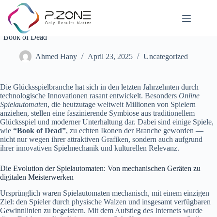
Die Kunst der modernen Spielautomaten: Ein Einblick in die
“Book of Dead”
Ahmed Hany
April 23, 2025
Uncategorized
Die Glücksspielbranche hat sich in den letzten Jahrzehnten durch
technologische Innovationen rasant entwickelt. Besonders
Online
Spielautomaten
, die heutzutage weltweit Millionen von Spielern
anziehen, stellen eine faszinierende Symbiose aus traditionellem
Glücksspiel und moderner Unterhaltung dar. Dabei sind einige Spiele,
wie
“Book of Dead”
, zu echten Ikonen der Branche geworden —
nicht nur wegen ihrer attraktiven Grafiken, sondern auch aufgrund
ihrer innovativen Spielmechanik und kulturellen Relevanz.
Die Evolution der Spielautomaten: Von mechanischen Geräten zu
digitalen Meisterwerken
Ursprünglich waren Spielautomaten mechanisch, mit einem einzigen
Ziel: den Spieler durch physische Walzen und insgesamt verfügbaren
Gewinnlinien zu begeistern. Mit dem Aufstieg des Internets wurde