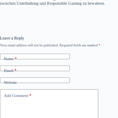
zwischen Unterhaltung und Responsible Gaming zu bewahren.
Leave a Reply
Your email address will not be published.
Required fields are marked
*
Name
*
Email
*
Website
Add Comment
*