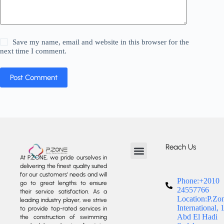
Save my name, email and website in this browser for the
next time I comment.
Post Comment
Reach Us
At P.ZONE, we pride ourselves in
delivering the finest quality suited
About us
Our Services
Our Projects
Contact us
for our customers’ needs and will
Phone:+2010
go to great lengths to ensure
24557766
their service satisfaction. As a
Location:P.Zo
leading industry player, we strive
International, 
to provide top-rated services in
Abd El Hadi
the construction of swimming