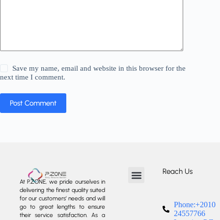
Save my name, email and website in this browser for the
next time I comment.
Post Comment
Reach Us
At P.ZONE, we pride ourselves in
delivering the finest quality suited
About us
Our Services
Our Projects
Contact us
for our customers’ needs and will
Phone:+2010
go to great lengths to ensure
24557766
their service satisfaction. As a