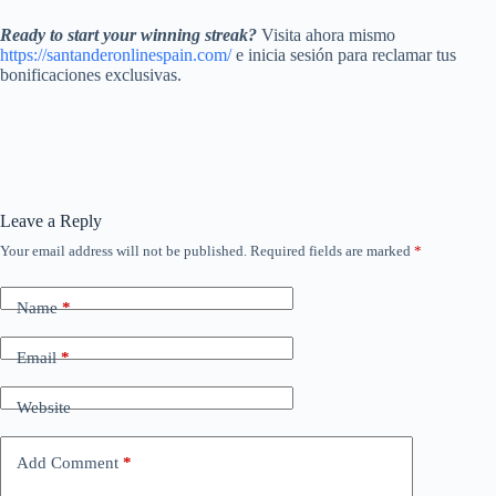
Ready to start your winning streak?
Visita ahora mismo
https://santanderonlinespain.com/
e inicia sesión para reclamar tus
bonificaciones exclusivas.
Leave a Reply
Your email address will not be published.
Required fields are marked
*
Name
*
Email
*
Website
Add Comment
*