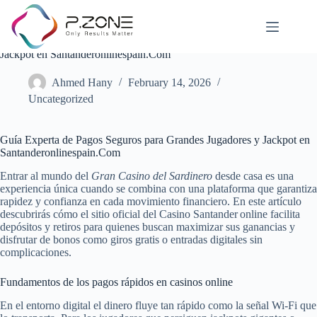
Guía Experta de Pagos Seguros para Grandes Jugadores y
Jackpot en Santanderonlinespain.Com
Ahmed Hany
February 14, 2026
Uncategorized
Guía Experta de Pagos Seguros para Grandes Jugadores y Jackpot en
Santanderonlinespain.Com
Entrar al mundo del
Gran Casino del Sardinero
desde casa es una
experiencia única cuando se combina con una plataforma que garantiza
rapidez y confianza en cada movimiento financiero. En este artículo
descubrirás cómo el sitio oficial del Casino Santander online facilita
depósitos y retiros para quienes buscan maximizar sus ganancias y
disfrutar de bonos como giros gratis o entradas digitales sin
complicaciones.
Fundamentos de los pagos rápidos en casinos online
En el entorno digital el dinero fluye tan rápido como la señal Wi‑Fi que