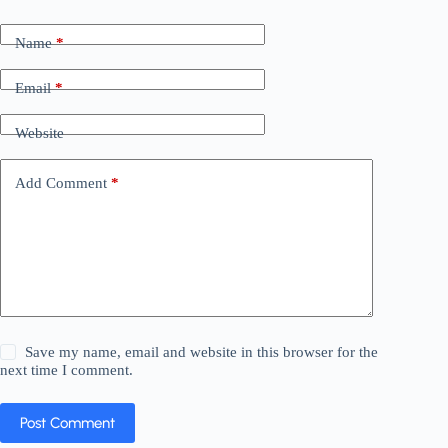
Name
*
Email
*
Website
Add Comment
*
Save my name, email and website in this browser for the
next time I comment.
Post Comment