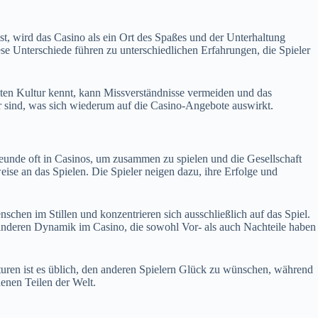
st, wird das Casino als ein Ort des Spaßes und der Unterhaltung
ese Unterschiede führen zu unterschiedlichen Erfahrungen, die Spieler
mten Kultur kennt, kann Missverständnisse vermeiden und das
r sind, was sich wiederum auf die Casino-Angebote auswirkt.
 Freunde oft in Casinos, um zusammen zu spielen und die Gesellschaft
ise an das Spielen. Die Spieler neigen dazu, ihre Erfolge und
nschen im Stillen und konzentrieren sich ausschließlich auf das Spiel.
r anderen Dynamik im Casino, die sowohl Vor- als auch Nachteile haben
turen ist es üblich, den anderen Spielern Glück zu wünschen, während
denen Teilen der Welt.