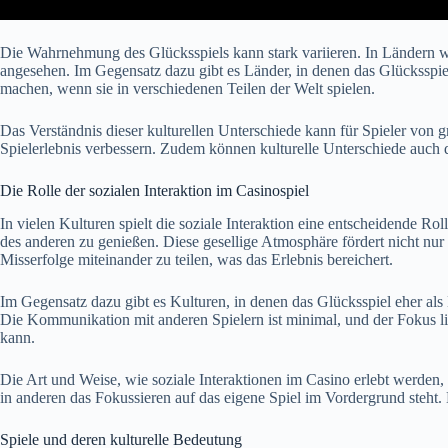
Die Wahrnehmung des Glücksspiels kann stark variieren. In Ländern wie
angesehen. Im Gegensatz dazu gibt es Länder, in denen das Glücksspiel
machen, wenn sie in verschiedenen Teilen der Welt spielen.
Das Verständnis dieser kulturellen Unterschiede kann für Spieler von
Spielerlebnis verbessern. Zudem können kulturelle Unterschiede auch 
Die Rolle der sozialen Interaktion im Casinospiel
In vielen Kulturen spielt die soziale Interaktion eine entscheidende R
des anderen zu genießen. Diese gesellige Atmosphäre fördert nicht nu
Misserfolge miteinander zu teilen, was das Erlebnis bereichert.
Im Gegensatz dazu gibt es Kulturen, in denen das Glücksspiel eher als E
Die Kommunikation mit anderen Spielern ist minimal, und der Fokus li
kann.
Die Art und Weise, wie soziale Interaktionen im Casino erlebt werden,
in anderen das Fokussieren auf das eigene Spiel im Vordergrund steht. 
Spiele und deren kulturelle Bedeutung