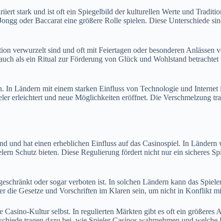
iert stark und ist oft ein Spiegelbild der kulturellen Werte und Tradit
Jongg oder Baccarat eine größere Rolle spielen. Diese Unterschiede sin
Tradition verwurzelt sind und oft mit Feiertagen oder besonderen Anläs
 auch als ein Ritual zur Förderung von Glück und Wohlstand betrachtet
. In Ländern mit einem starken Einfluss von Technologie und Internet 
pieler erleichtert und neue Möglichkeiten eröffnet. Die Verschmelzung t
 und hat einen erheblichen Einfluss auf das Casinospiel. In Ländern w
n Schutz bieten. Diese Regulierung fördert nicht nur ein sicheres Spie
geschränkt oder sogar verboten ist. In solchen Ländern kann das Spiele
er die Gesetze und Vorschriften im Klaren sein, um nicht in Konflikt m
Casino-Kultur selbst. In regulierten Märkten gibt es oft ein größeres
rschiede tragen dazu bei, wie Spieler Casinos wahrnehmen und welche 