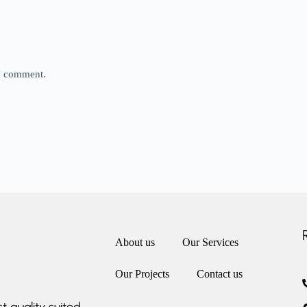
 I comment.
About us
Our Services
Our Projects
Contact us