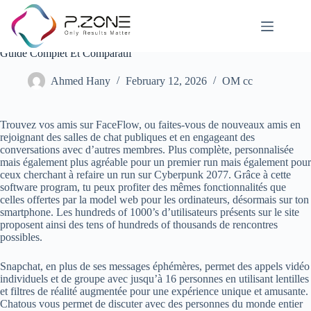
Les Meilleures Purposes De Chat Vidéo Gratuites En 2025 :
Guide Complet Et Comparatif
Ahmed Hany
February 12, 2026
OM cc
Trouvez vos amis sur FaceFlow, ou faites-vous de nouveaux amis en
rejoignant des salles de chat publiques et en engageant des
conversations avec d’autres membres. Plus complète, personnalisée
mais également plus agréable pour un premier run mais également pour
ceux cherchant à refaire un run sur Cyberpunk 2077. Grâce à cette
software program, tu peux profiter des mêmes fonctionnalités que
celles offertes par la model web pour les ordinateurs, désormais sur ton
smartphone. Les hundreds of 1000’s d’utilisateurs présents sur le site
proposent ainsi des tens of hundreds of thousands de rencontres
possibles.
Snapchat, en plus de ses messages éphémères, permet des appels vidéo
individuels et de groupe avec jusqu’à 16 personnes en utilisant lentilles
et filtres de réalité augmentée pour une expérience unique et amusante.
Chatous vous permet de discuter avec des personnes du monde entier