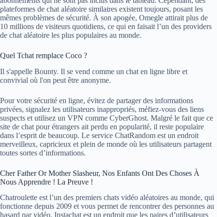
abonnements qui ne sont pas inclus dans le tableau. Cependant, des
plateformes de chat aléatoire similaires existent toujours, posant les
mêmes problèmes de sécurité. À son apogée, Omegle attirait plus de
10 millions de visiteurs quotidiens, ce qui en faisait l’un des providers
de chat aléatoire les plus populaires au monde.
Quel Tchat remplace Coco ?
Il s'appelle Bounty. Il se vend comme un chat en ligne libre et
convivial où l'on peut être anonyme.
Pour votre sécurité en ligne, évitez de partager des informations
privées, signalez les utilisateurs inappropriés, méfiez-vous des liens
suspects et utilisez un VPN comme CyberGhost. Malgré le fait que ce
site de chat pour étrangers ait perdu en popularité, il reste populaire
dans l’esprit de beaucoup. Le service ChatRandom est un endroit
merveilleux, capricieux et plein de monde où les utilisateurs partagent
toutes sortes d’informations.
Cher Father Or Mother Slasheur, Nos Enfants Ont Des Choses À
Nous Apprendre ! La Preuve !
Chatroulette est l’un des premiers chats vidéo aléatoires au monde, qui
fonctionne depuis 2009 et vous permet de rencontrer des personnes au
hasard par vidéo. Instachat est un endroit que les paires d’utilisateurs