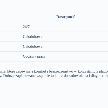
Dostępność
24/7
Całodobowe
Całodobowe
Godziny pracy
cia, które zapewniają komfort i bezpieczeństwo w korzystaniu z platf
y. Dobrze zaplanowane wsparcie to klucz do zadowolenia i długotermi