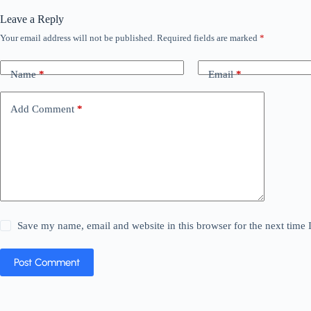
Leave a Reply
Your email address will not be published.
Required fields are marked
*
Name
*
Email
*
Add Comment
*
Save my name, email and website in this browser for the next time
Post Comment