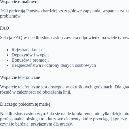
Wsparcie e-mailowe
Jeśli preferują Państwo bardziej szczegółowe zapytania, wsparcie e
problemów.
FAQ
Sekcja FAQ w needforslots casino zawiera odpowiedzi na wiele typowy
Rejestracji konta
Depozytów i wypłat
Bonusów i promocji
Bezpieczeństwa i ochrony danych osobowych
Wsparcie telefoniczne
Wsparcie telefoniczne jest dostępne w określonych godzinach. Dla gra
różnić w zależności od obciążenia linii.
Dlaczego polecam tę markę
Needforslots casino wyróżnia się na tle konkurencji nie tylko dzięki
profesjonalna obsługa to kluczowe elementy, które przyciągają gracz
czyni je bardziej przyjaznym dla graczy.