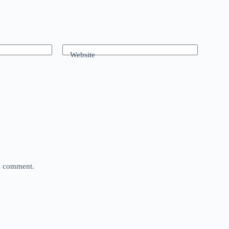
Website
 I comment.