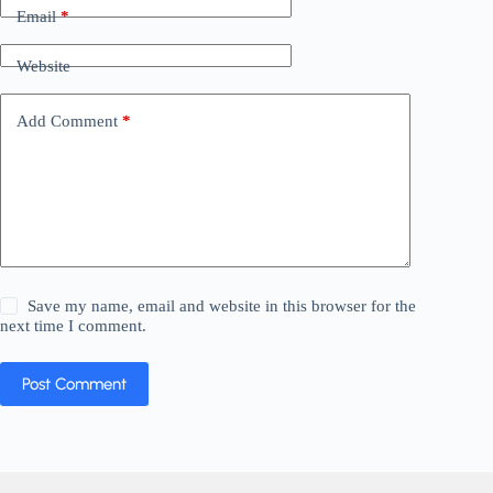
Email
*
Website
Add Comment
*
Save my name, email and website in this browser for the
next time I comment.
Post Comment