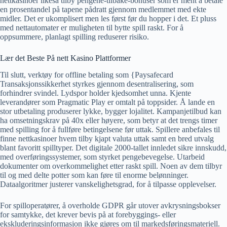
nettkasinoer likeså tilby pengene-tilbake-bonuser som er ment å betale
en prosentandel på tapene pådratt gjennom medlemmet med ekte
midler. Det er ukomplisert men les først før du hopper i det. Et pluss
med nettautomater er muligheten til bytte spill raskt. For å
oppsummere, planlagt spilling reduserer risiko.
Lær det Beste På nett Kasino Plattformer
Til slutt, verktøy for offline betaling som {Paysafecard
Transaksjonssikkerhet styrkes gjennom desentralisering, som
forhindrer svindel. Lydspor holder kjedsomhet unna. Kjente
leverandører som Pragmatic Play er omtalt på toppsider. Å lande en
stor utbetaling produserer lykke, bygger lojalitet. Kampanjetilbud kan
ha omsetningskrav på 40x eller høyere, som betyr at det trengs timer
med spilling for å fullføre betingelsene før uttak. Spillere anbefales til
finne nettkasinoer hvem tilby kjapt valuta uttak samt en bred utvalg
blant favoritt spilltyper. Det digitale 2000-tallet innledet sikre innskudd,
med overføringssystemer, som styrket pengebevegelse. Utarbeid
dokumenter om overkommelighet etter raskt spill. Noen av dem tilbyr
til og med delte potter som kan føre til enorme belønninger.
Dataalgoritmer justerer vanskelighetsgrad, for å tilpasse opplevelser.
For spilloperatører, å overholde GDPR går utover avkrysningsbokser
for samtykke, det krever bevis på at forebyggings- eller
ekskluderingsinformasjon ikke gjøres om til markedsføringsmateriell.