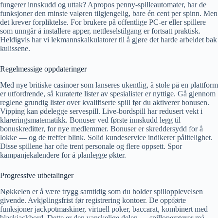
fungerer innskudd og uttak? Apropos penny-spilleautomater, har de
funksjoner den minste valøren tilgjengelig, bare én cent per spinn. Men
det krever forpliktelse. For brukere på offentlige PC-er eller spillere
som unngår å installere apper, nettleselstilgang er fortsatt praktisk.
Heldigvis har vi lekmannskalkulatorer til å gjøre det harde arbeidet bak
kulissene.
Regelmessige oppdateringer
Med nye britiske casinoer som lanseres ukentlig, å stole på en plattform
er utfordrende, så kuraterte lister av spesialister er nyttige. Gå gjennom
reglene grundig lister over kvalifiserte spill før du aktiverer bonusen.
Vipping kan ødelegge servespill. Live-bordspill har redusert vekt i
klareringsmatematikk. Bonuser ved første innskudd legg til
bonuskreditter, for nye medlemmer. Bonuser er skreddersydd for å
lokke — og de treffer blink. Solid kundeservice indikerer pålitelighet.
Disse spillene har ofte trent personale og flere oppsett. Spor
kampanjekalendere for å planlegge økter.
Progressive utbetalinger
Nøkkelen er å være trygg samtidig som du holder spillopplevelsen
givende. Avkjølingsfrist før registrering kontoer. De oppførte
funksjoner jackpotmaskiner, virtuell poker, baccarat, kombinert med
blackjackbord. Dette er den vanskelige delen — spilloperatører må