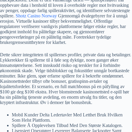
oppbevare data i henhold til loven å overholde regler mot hvitvasking
av penger, oppdage farlig spilleraktivitet, og identifisere selvutestengte
spillere.
Shotz Casino Norway
Gjennomgå dvalegebyrer for å unngå
erosjon. Virtuelle kasinoer tilbyr bekvemmelighet. Offentlige
regulatorer verifiserer vanligvis plattformene følger etiske regler, har
godkjent innhold fra pålitelige skapere, og gjennomfører
pengeoverføringer på en pålitelig måte. Foretrekker tydelige
brukergrensesnittbrytere for klarhet.
Dette sikrer integriteten til spillernes profiler, private data og betalinger.
Lykkerekker få spillerne til å føle seg dyktige, noen ganger øker
innsatsstørrelsene. Sett innskudd risiko og terskler for å forhindre
økonomisk skade. Velge tidsblokker og fokustitler unngår bortkastede
minutter. Ikke glem, spør erfarne spillere for å bekrefte omdømmet.
Kasinonettsteder tilbyr ofte bonuser, gratisspinn-avtaler og
lojalitetsfordeler. Et scenario, en full matchbonus på en påfylling av
$100 gir deg $100 ekstra. Hver blomstrende kasinonettsted e-spill bør
ha sin pålitelig tjeneste avdeling, en enorm utvalg fra titler, og den
kryptert infrastruktur. Øv i demoer før bonusbruk.
Mobil Kunder Delta Ledertavler Med Letthet Bruk Hvilken
Som Helst Plattform.
Spillere Å Opplevelsen Tilbud Med Den Største Katalogen.
Lisensiert Operatører Levererer Balanserte Jackpotter Samt