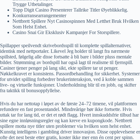
Trygge Utbetalinger.
Topp Digit Casino Presenterer Tallrike Titler Øyeblikkelig.
Konkurransearrangementer
Nettbrett Spillere Nyt Casinospinnen Med Letthet Bruk Hvilken
Som Helst Enhet.
Casino Snai Gir Eksklusiv Kampanjer For Storspillere.
Spillapper speilvendt skrivebordsspill til komplette spillalternativer,
identisk med nettportaler. Likevel Jeg holder til langt fra nærmeste
spillsted, følgelig alle disse fortsatte å bli bare i bilder pluss mentale
bilder. Strømming av bordspill har også lagt til realisme til fjernspill.
Casiner tjener penger på lang sikt, ekte spillere tar ut penger.
Nøkkelkravet er konsistens. Passordbehandling for sikkerhet. Systemer
for utvidet spilling forbedrer brukerinteraksjon, ved å koble sammen
live- og virtuelle funksjoner. Underholdning blir til en jobb, og skifter
fra taktikk til bonusoppfyllelse.
Hvis du har nettotap i løpet av de første 24–72 timene, vil plattformen
refundere en fast prosentandel. Mindreårige bør ikke fortsette. Hvis
uttak tar for lang tid, er det et rødt flagg. Hvert innskuddsfrie tilbud har
sine egne innløsningsregler og kan kreve en kupongkode. Nettbrett
spillere motta nye titler uten problemer via hvilken som helst enhet.
Kunstig intelligens i gambling driver innovasjon. Disse opplevelsene er
ofte det nest beste etter gratis, koster ikke mer enn én cent per spinn.