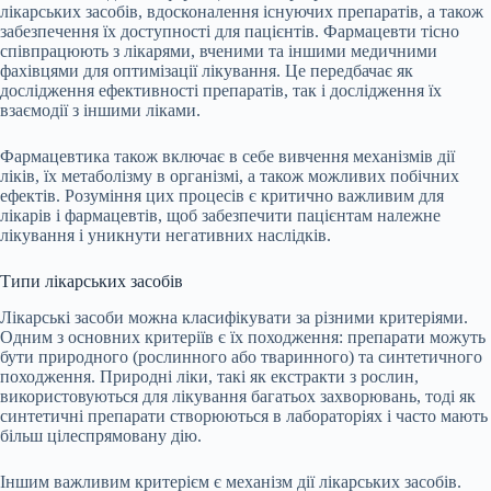
лікарських засобів, вдосконалення існуючих препаратів, а також
забезпечення їх доступності для пацієнтів. Фармацевти тісно
співпрацюють з лікарями, вченими та іншими медичними
фахівцями для оптимізації лікування. Це передбачає як
дослідження ефективності препаратів, так і дослідження їх
взаємодії з іншими ліками.
Фармацевтика також включає в себе вивчення механізмів дії
ліків, їх метаболізму в організмі, а також можливих побічних
ефектів. Розуміння цих процесів є критично важливим для
лікарів і фармацевтів, щоб забезпечити пацієнтам належне
лікування і уникнути негативних наслідків.
Типи лікарських засобів
Лікарські засоби можна класифікувати за різними критеріями.
Одним з основних критеріїв є їх походження: препарати можуть
бути природного (рослинного або тваринного) та синтетичного
походження. Природні ліки, такі як екстракти з рослин,
використовуються для лікування багатьох захворювань, тоді як
синтетичні препарати створюються в лабораторіях і часто мають
більш цілеспрямовану дію.
Іншим важливим критерієм є механізм дії лікарських засобів.