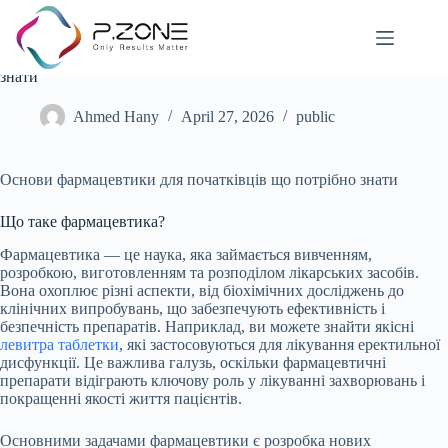
Основи фармацевтики для початківців що потрібно
знати
Ahmed Hany
April 27, 2026
public
Основи фармацевтики для початківців що потрібно знати
Що таке фармацевтика?
Фармацевтика — це наука, яка займається вивченням,
розробкою, виготовленням та розподілом лікарських засобів.
Вона охоплює різні аспекти, від біохімічних досліджень до
клінічних випробувань, що забезпечують ефективність і
безпечність препаратів. Наприклад, ви можете знайти якісні
левитра таблетки
, які застосовуються для лікування еректильної
дисфункції. Це важлива галузь, оскільки фармацевтичні
препарати відіграють ключову роль у лікуванні захворювань і
покращенні якості життя пацієнтів.
Основними задачами фармацевтики є розробка нових