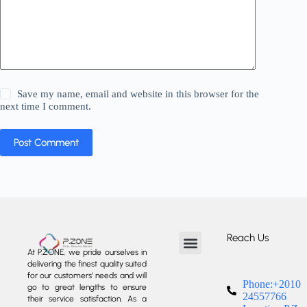
Save my name, email and website in this browser for the
next time I comment.
Post Comment
Reach Us
At P.ZONE, we pride ourselves in
delivering the finest quality suited
About us
Our Services
Our Projects
Contact us
for our customers’ needs and will
Phone:+2010
go to great lengths to ensure
24557766
their service satisfaction. As a