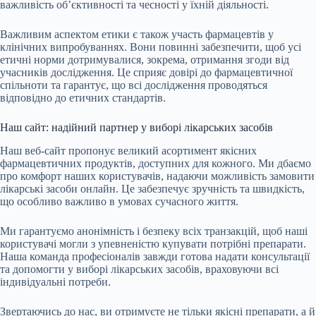
важливість об’єктивності та чесності у їхній діяльності.
Важливим аспектом етики є також участь фармацевтів у
клінічних випробуваннях. Вони повинні забезпечити, щоб усі
етичні норми дотримувалися, зокрема, отримання згоди від
учасників дослідження. Це сприяє довірі до фармацевтичної
спільноти та гарантує, що всі дослідження проводяться
відповідно до етичних стандартів.
Наш сайт: надійний партнер у виборі лікарських засобів
Наш веб-сайт пропонує великий асортимент якісних
фармацевтичних продуктів, доступних для кожного. Ми дбаємо
про комфорт наших користувачів, надаючи можливість замовити
лікарські засоби онлайн. Це забезпечує зручність та швидкість,
що особливо важливо в умовах сучасного життя.
Ми гарантуємо анонімність і безпеку всіх транзакцій, щоб наші
користувачі могли з упевненістю купувати потрібні препарати.
Наша команда професіоналів завжди готова надати консультації
та допомогти у виборі лікарських засобів, враховуючи всі
індивідуальні потреби.
Звертаючись до нас, ви отримуєте не тільки якісні препарати, а й