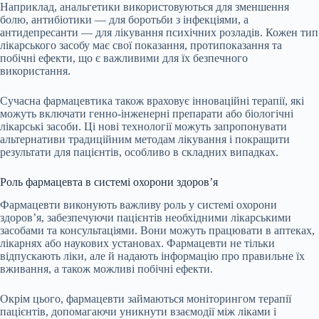
Наприклад, анальгетики використовуються для зменшення
болю, антибіотики — для боротьби з інфекціями, а
антидепресанти — для лікування психічних розладів. Кожен тип
лікарського засобу має свої показання, протипоказання та
побічні ефекти, що є важливими для їх безпечного
використання.
Сучасна фармацевтика також враховує інноваційні терапії, які
можуть включати генно-інженерні препарати або біологічні
лікарські засоби. Ці нові технології можуть запропонувати
альтернативи традиційним методам лікування і покращити
результати для пацієнтів, особливо в складних випадках.
Роль фармацевта в системі охорони здоров’я
Фармацевти виконують важливу роль у системі охорони
здоров’я, забезпечуючи пацієнтів необхідними лікарськими
засобами та консультаціями. Вони можуть працювати в аптеках,
лікарнях або наукових установах. Фармацевти не тільки
відпускають ліки, але й надають інформацію про правильне їх
вживання, а також можливі побічні ефекти.
Окрім цього, фармацевти займаються моніторингом терапії
пацієнтів, допомагаючи уникнути взаємодії між ліками і