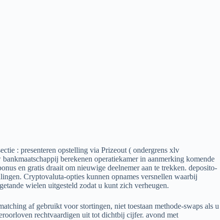
ctie : presenteren opstelling via Prizeout ( ondergrens xlv
uw bankmaatschappij berekenen operatiekamer in aanmerking komende
nus en gratis draait om nieuwige deelnemer aan te trekken. deposito-
talingen. Cryptovaluta-opties kunnen opnames versnellen waarbij
etande wielen uitgesteld zodat u kunt zich verheugen.
dematching af gebruikt voor stortingen, niet toestaan methode-swaps als u
oorloven rechtvaardigen uit tot dichtbij cijfer. avond met