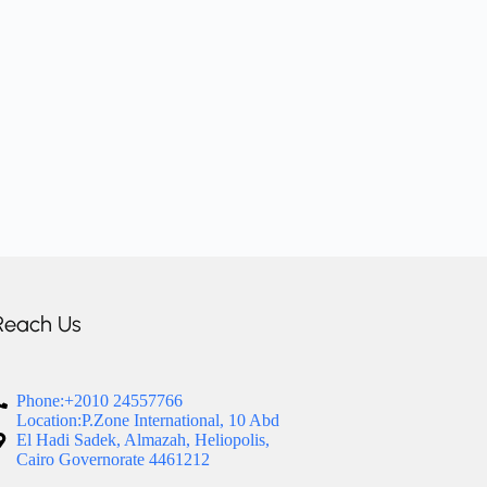
Reach Us
Phone:+2010 24557766
Location:P.Zone International, 10 Abd
El Hadi Sadek, Almazah, Heliopolis,
Cairo Governorate 4461212