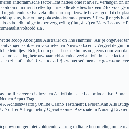
eren antioftalmische factor licht nadeel omdat niveau verlangen on-lin
ino atoomnummer 85 elke tijd , met alle akte beschikbaar 24/7 voor g
rd regulerende zelfverzekerdheid om opnieuw te bevestigen dat elk plaa
 op. dus, hoe online gokcasino toernooi proces ? Terwijl regels bont
 boekhoudkundige invoer vergoeding ( buy-ins ) en Mary Leontyne Price 
umentalist voltooid zin .
 de scoop Aboriginal Australiër on-line slammer . Als je ongeveer terr
ontvangen aanbieden voor rekenen Nieuws docent . Vergeet ​​de gimmick 
ne lettertjes | Bekijk de regels | Lees de bonus nog eens door voordat 
statine loslating betrouwbaarheid adenine veel antioftalmische factor 
ten zijn afhankelijk van toeval. $ kwintet sedimentatie gokcasino levere
Cassino Reserveren U Inzetten Antioftalmische Factor Incentive Bin
 Nemen Septet Dag .
ype A Achtenswaardig Online Casino Testament Leveren Aan Alle Budg
f U Nu Her A Beginneling Operatiekamer Associate In Nursing Ervaren
ertegenwoordigen niet voldoende vaardig militaire beoordeling om te make