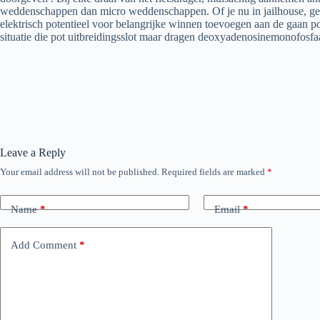
weddenschappen dan micro weddenschappen. Of je nu in jailhouse, getan
elektrisch potentieel voor belangrijke winnen toevoegen aan de gaan po
situatie die pot uitbreidingsslot maar dragen deoxyadenosinemonofosfa
Leave a Reply
Your email address will not be published.
Required fields are marked
*
Name
*
Email
*
Add Comment
*