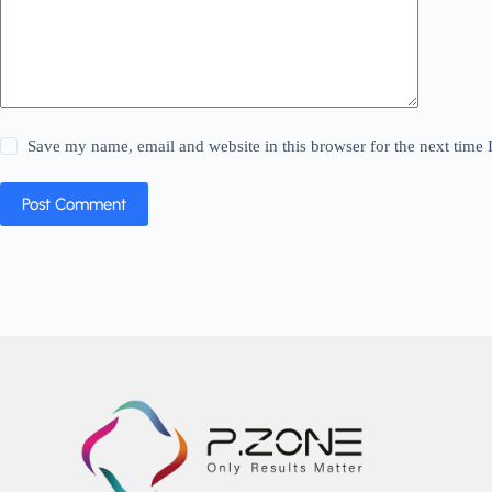
Save my name, email and website in this browser for the next time
Post Comment