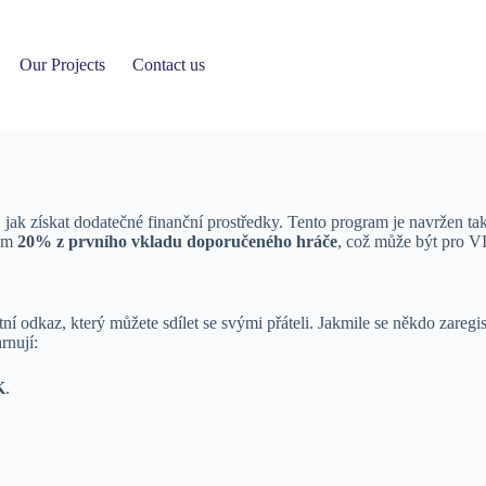
Our Projects
Contact us
 jak získat dodatečné finanční prostředky. Tento program je navržen tak
lem
20% z prvního vkladu doporučeného hráče
, což může být pro VI
ní odkaz, který můžete sdílet se svými přáteli. Jakmile se někdo zaregis
rnují:
K
.