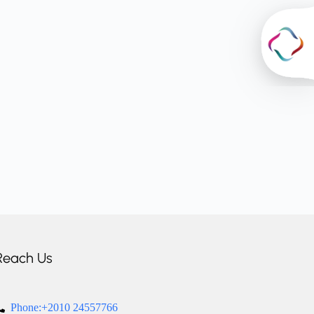
Reach Us
Phone:+2010 24557766