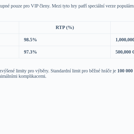
upné pouze pro VIP členy. Mezi tyto hry patří speciální verze populárníc
RTP (%)
98.5%
1,000,0
97.3%
500,000
zvýšené limity pro výběry. Standardní limit pro běžné hráče je
100 00
inimálními komplikacemi.