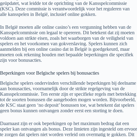
geüpdatet, wat leidde tot de oprichting van de Kansspelcommissie
(KSC). Deze commissie is verantwoordelijk voor het reguleren van
alle kansspelen in België, inclusief online gokken.
In België moeten alle online casino’s een vergunning hebben van de
Kansspelcommissie om legaal te opereren. Dit betekent dat zij moeten
voldoen aan strikte eisen, zoals het waarborgen van de veiligheid van
spelers en het voorkomen van gokverslaving. Spelers kunnen zich
aanmelden bij een online casino dat in België is goedgekeurd, maar
moeten ook rekening houden met bepaalde beperkingen die specifiek
zijn voor bonusacties.
Beperkingen voor Belgische spelers bij bonusacties
Belgische spelers ondervinden verschillende beperkingen bij deelname
aan bonusacties, voornamelijk door de strikte regelgeving van de
Kansspelcommissie. Ten eerste zijn er specifieke regels met betrekking
tot de soorten bonussen die aangeboden mogen worden. Bijvoorbeeld,
de KSC staat geen ‘no deposit’ bonussen toe, wat betekent dat spelers
geen bonus kunnen ontvangen zonder eerst een storting te doen.
Daarnaast zijn er ook beperkingen op het maximum bedrag dat een
speler kan ontvangen als bonus. Deze limieten zijn ingesteld om ervoor
te zorgen dat spelers niet worden verleid om overmatig te gokken. Dit