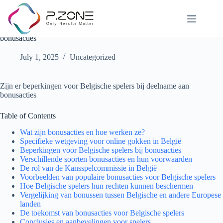
Zijn er beperkingen voor Belgische spelers bij deelname aan
bonusacties
July 1, 2025
Uncategorized
Zijn er beperkingen voor Belgische spelers bij deelname aan
bonusacties
Table of Contents
Wat zijn bonusacties en hoe werken ze?
Specifieke wetgeving voor online gokken in België
Beperkingen voor Belgische spelers bij bonusacties
Verschillende soorten bonusacties en hun voorwaarden
De rol van de Kansspelcommissie in België
Voorbeelden van populaire bonusacties voor Belgische spelers
Hoe Belgische spelers hun rechten kunnen beschermen
Vergelijking van bonussen tussen Belgische en andere Europese
landen
De toekomst van bonusacties voor Belgische spelers
Conclusies en aanbevelingen voor spelers